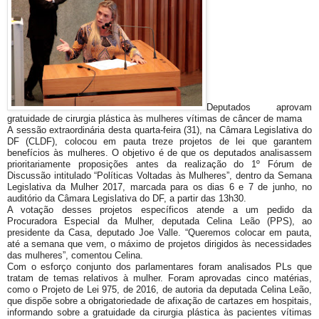
Deputados aprovam
gratuidade de cirurgia plástica às mulheres vítimas de câncer de mama
A sessão extraordinária desta quarta-feira (31), na Câmara Legislativa do
DF (CLDF), colocou em pauta treze projetos de lei que garantem
benefícios às mulheres. O objetivo é de que os deputados analisassem
prioritariamente proposições antes da realização do 1º Fórum de
Discussão intitulado “Políticas Voltadas às Mulheres”, dentro da Semana
Legislativa da Mulher 2017, marcada para os dias 6 e 7 de junho, no
auditório da Câmara Legislativa do DF, a partir das 13h30.
A votação desses projetos específicos atende a um pedido da
Procuradora Especial da Mulher, deputada Celina Leão (PPS), ao
presidente da Casa, deputado Joe Valle. “Queremos colocar em pauta,
até a semana que vem, o máximo de projetos dirigidos às necessidades
das mulheres”, comentou Celina.
Com o esforço conjunto dos parlamentares foram analisados PLs que
tratam de temas relativos à mulher. Foram aprovadas cinco matérias,
como o Projeto de Lei 975, de 2016, de autoria da deputada Celina Leão,
que dispõe sobre a obrigatoriedade de afixação de cartazes em hospitais,
informando sobre a gratuidade da cirurgia plástica às pacientes vítimas