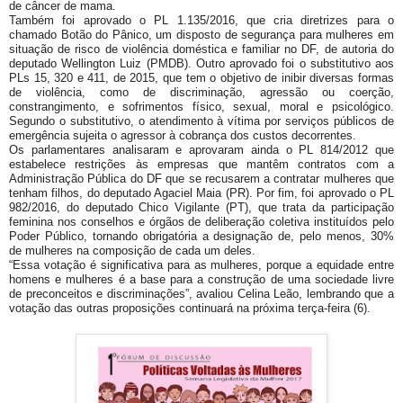
de câncer de mama.
Também foi aprovado o PL 1.135/2016, que cria diretrizes para o
chamado Botão do Pânico, um disposto de segurança para mulheres em
situação de risco de violência doméstica e familiar no DF, de autoria do
deputado Wellington Luiz (PMDB). Outro aprovado foi o substitutivo aos
PLs 15, 320 e 411, de 2015, que tem o objetivo de inibir diversas formas
de violência, como de discriminação, agressão ou coerção,
constrangimento, e sofrimentos físico, sexual, moral e psicológico.
Segundo o substitutivo, o atendimento à vítima por serviços públicos de
emergência sujeita o agressor à cobrança dos custos decorrentes.
Os parlamentares analisaram e aprovaram ainda o PL 814/2012 que
estabelece restrições às empresas que mantêm contratos com a
Administração Pública do DF que se recusarem a contratar mulheres que
tenham filhos, do deputado Agaciel Maia (PR). Por fim, foi aprovado o PL
982/2016, do deputado Chico Vigilante (PT), que trata da participação
feminina nos conselhos e órgãos de deliberação coletiva instituídos pelo
Poder Público, tornando obrigatória a designação de, pelo menos, 30%
de mulheres na composição de cada um deles.
“Essa votação é significativa para as mulheres, porque a equidade entre
homens e mulheres é a base para a construção de uma sociedade livre
de preconceitos e discriminações”, avaliou Celina Leão, lembrando que a
votação das outras proposições continuará na próxima terça-feira (6).