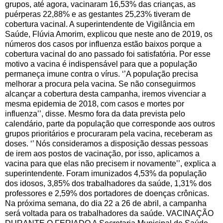
grupos, até agora, vacinaram 16,53% das crianças, as
puérperas 22,88% e as gestantes 25,23% tiveram de
cobertura vacinal. A superintendente de Vigilância em
Saúde, Flúvia Amorim, explicou que neste ano de 2019, os
números dos casos por influenza estão baixos porque a
cobertura vacinal do ano passado foi satisfatória. Por esse
motivo a vacina é indispensável para que a população
permaneça imune contra o vírus. ‘’A população precisa
melhorar a procura pela vacina. Se não conseguirmos
alcançar a cobertura desta campanha, iremos vivenciar a
mesma epidemia de 2018, com casos e mortes por
influenza’’, disse. Mesmo fora da data prevista pelo
calendário, parte da população que corresponde aos outros
grupos prioritários e procuraram pela vacina, receberam as
doses. ‘’ Nós consideramos a disposição dessas pessoas
de irem aos postos de vacinação, por isso, aplicamos a
vacina para que elas não precisem ir novamente’’, explica a
superintendente. Foram imunizados 4,53% da população
dos idosos, 3,85% dos trabalhadores da saúde, 1,31% dos
professores e 2,59% dos portadores de doenças crônicas.
Na próxima semana, do dia 22 a 26 de abril, a campanha
será voltada para os trabalhadores da saúde. VACINAÇÃO