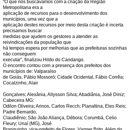
“O que nós buscávamos com a criação da Região
Metropolitana era a
aplicação de recursos para o desenvolvimento dos
municípios, uma vez que a
aplicação destes recursos por meio desta criação é incerta
precisamos buscar
medidas que ajudem os gestores a atender as
reivindicações da população que
há tempos espera por melhorias que as prefeituras sozinhas
não conseguem
executar”, finalizou Hildo do Candango.
O encontro contou com a presença dos prefeitos dos
municípios de: Valparaíso
de Goiás, Pábio Mossoró; Cidade Ocidental, Fábio Corrêa;
Cocalzinho, Alair
Gonçalves; Alexânia, Allysson Silva; Abadiânia, José Diniz;
Cabeceira MG:
Odilon Oliveira; Arinos, Carlos Recch; Planaltina, Eles Reis;
Padre Bernardo,
Claudiênio; São João Aliança, Débora; Corumbá, Celio
Fleury; Unaí (MG), José
Branquinho, vice-prefeito de Flores, Vagner Brito. Além do