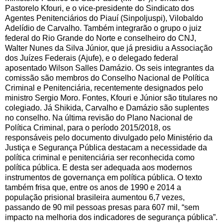
Pastorelo Kfouri, e o vice-presidente do Sindicato dos
Agentes Penitenciários do Piauí (Sinpoljuspi), Vilobaldo
Adelídio de Carvalho. Também integrarão o grupo o juiz
federal do Rio Grande do Norte e conselheiro do CNJ,
Walter Nunes da Silva Júnior, que já presidiu a Associação
dos Juízes Federais (Ajufe), e o delegado federal
aposentado Wilson Salles Damázio. Os seis integrantes da
comissão são membros do Conselho Nacional de Política
Criminal e Penitenciária, recentemente designados pelo
ministro Sergio Moro. Fontes, Kfouri e Júnior são titulares no
colegiado. Já Shikida, Carvalho e Damázio são suplentes
no conselho. Na última revisão do Plano Nacional de
Política Criminal, para o período 2015/2018, os
responsáveis pelo documento divulgado pelo Ministério da
Justiça e Segurança Pública destacam a necessidade da
política criminal e penitenciária ser reconhecida como
política pública. E desta ser adequada aos modernos
instrumentos de governança em política pública. O texto
também frisa que, entre os anos de 1990 e 2014 a
população prisional brasileira aumentou 6,7 vezes,
passando de 90 mil pessoas presas para 607 mil, “sem
impacto na melhoria dos indicadores de segurança pública”.