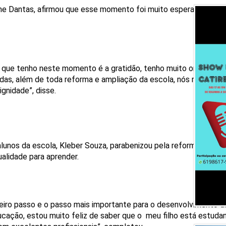
ine Dantas, afirmou que esse momento foi muito esperado, e agr
 que tenho neste momento é a gratidão, tenho muito orgulho de 
ndas, além de toda reforma e ampliação da escola, nós recebe
ignidade”, disse.
alunos da escola, Kleber Souza, parabenizou pela reforma e afir
ualidade para aprender.
meiro passo e o passo mais importante para o desenvolvimento d
ucação, estou muito feliz de saber que o meu filho está estud