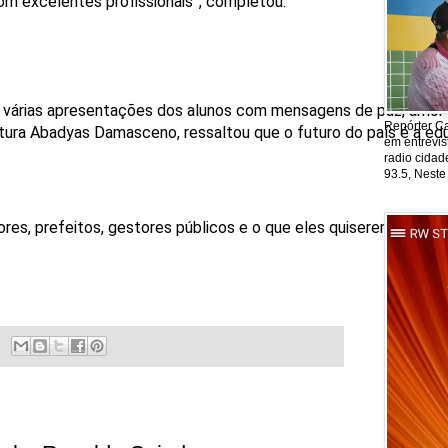
om excelentes profissionais”, completou.
r várias apresentações dos alunos com mensagens de paz, amor 
Repórter Ca
ltura Abadyas Damasceno, ressaltou que o futuro do país é a e
em entrevis
radio cida
93.5, Neste
ores, prefeitos, gestores públicos e o que eles quiserem ser”, d