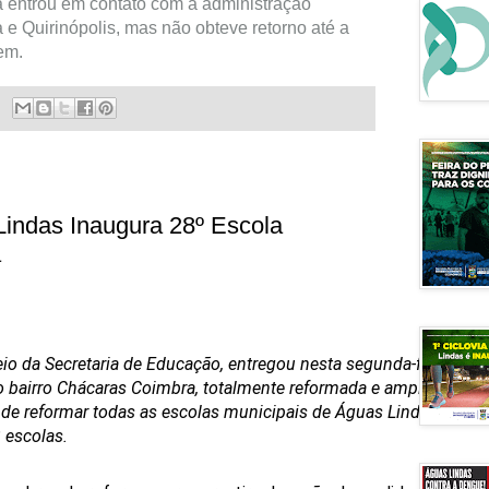
a entrou em contato com a administração
 e Quirinópolis, mas não obteve retorno até a
em.
Lindas Inaugura 28º Escola
a
io da Secretaria de Educação, entregou nesta segunda-feira (12),
no bairro Chácaras Coimbra, totalmente reformada e ampliada. A
 reformar todas as escolas municipais de Águas Lindas e já co
 escolas.