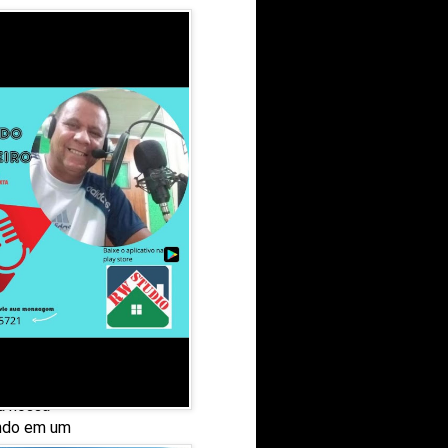
adeceu a prefeitura
ser servidora
mos condições
mou que agora o seu
a nossa
ando em um