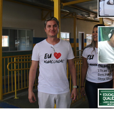
Show do Cat
17h as 19h
Bem FM 93.5
Story. Show