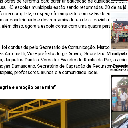
s obras de reforma, para garantir educação de qualidade, e dar
ças, 43 escolas municipais estão sendo reformadas, 28 delas já
forma completa, o espaço foi ampliado com salas de aulas novas
om ar condicionado e descontaminadores de ar, cozinha com as 
 além disso, agora a escola conta com uma quadra para recreaç
o foi conduzida pelo Secretário de Comunicação, Marcos Alexan
s Antonietti, Vice-prefeito Jorge Amaro, Secretário Municipal
Localizado 
ar, Jaqueline Dantas, Vereador Evandro do Rainha da Paz, o amig
badyas Damasceno, Secretário de Captação de Recursos Especiais
CATIREIRO
PARCEIRO 
cipais, professores, alunos e a comunidade local.
legria e emoção para mim”