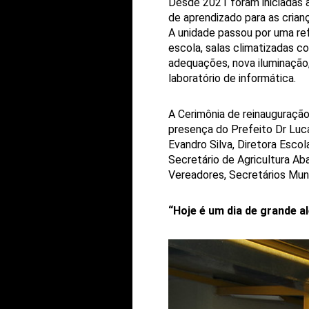
Desde 2021 foram iniciadas a
de aprendizado para as crian
A unidade passou por uma re
escola, salas climatizadas c
adequações, nova iluminação,
laboratório de informática.
A Cerimônia de reinauguraçã
presença do Prefeito Dr Luca
Evandro Silva, Diretora Escol
Secretário de Agricultura A
Vereadores, Secretários Muni
“Hoje é um dia de grande a