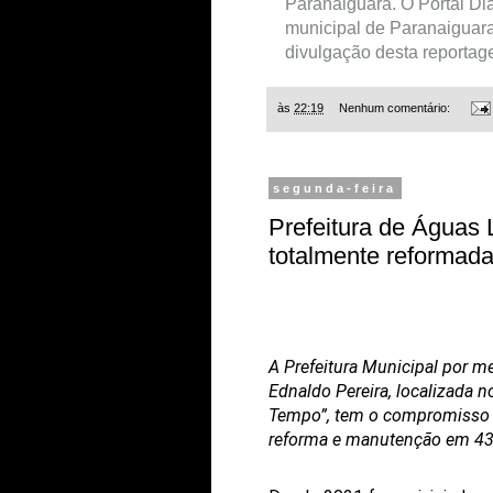
Paranaiguara. O Portal Di
municipal de Paranaiguara
divulgação desta reportag
às
22:19
Nenhum comentário:
segunda-feira
Prefeitura de Águas 
totalmente reformad
A Prefeitura Municipal por me
Ednaldo Pereira, localizada 
Tempo”, tem o compromisso de
reforma e manutenção em 43