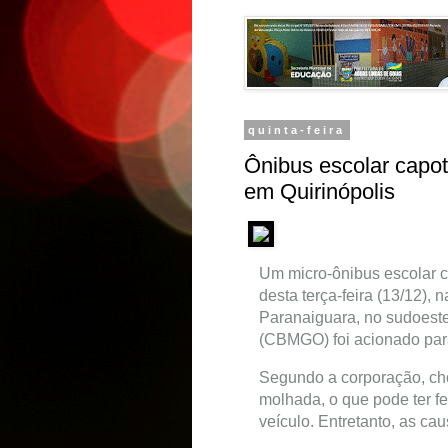
quinta-feira
Ônibus escolar capot
em Quirinópolis
Um micro-ônibus escolar c
desta terça-feira (13/12), 
Paranaiguara, no sudoest
(CBMGO) foi acionado para
Segundo a corporação, cho
molhada, o que pode ter fe
veículo. Entretanto, as ca