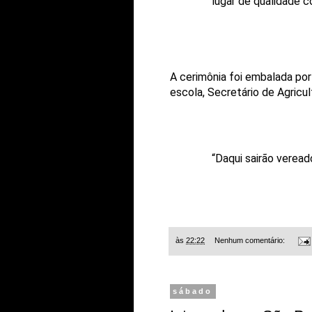
lugar de qualidade c
A cerimônia foi embalada po
escola, Secretário de Agricu
“Daqui sairão veread
às
22:22
Nenhum comentário:
sábado