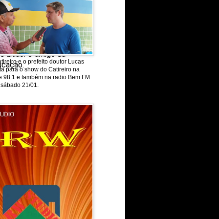
e união. O amigo da
tireiro e o prefeito doutor Lucas
ducação.
ta para o show do Catireiro na
de 98.1 e também na radio Bem FM
 sábado 21/01.
isse.