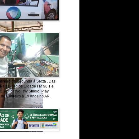
ireiro de Segunda á Sexta . Das
 Pelas Radios Cidade FM 98.1 e
. Aplicativo RW Studio. Play
 do Catireiro a 19 Anos no AR.