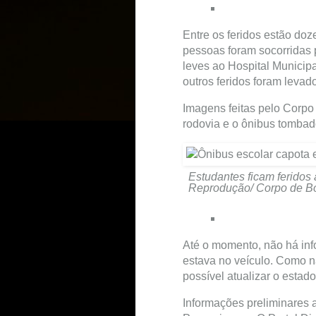
Entre os feridos estão doz
pessoas foram socorridas
leves ao Hospital Municipa
outros feridos foram levad
Imagens feitas pelo Corpo
rodovia e o ônibus tombad
Estudantes ficam feridos
Reprodução/ Corpo de B
Até o momento, não há in
estava no veículo. Como nã
possível atualizar o esta
Informações preliminares 