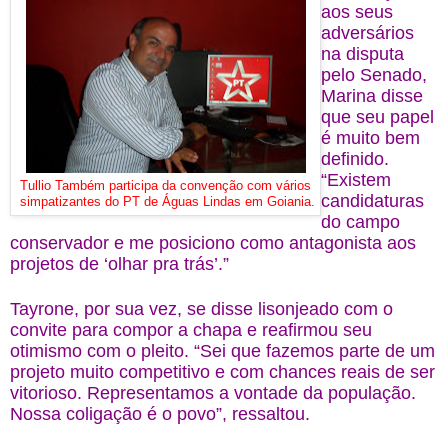
aos seus
adversários
na disputa
pelo Senado,
Marina disse
que seu papel
é muito bem
definido.
“Existem
Tullio Também participa da convenção com vários
candidaturas
simpatizantes do PT de Águas Lindas em Goiania.
do campo
conservador e me posiciono como antagonista aos
projetos de ‘olhar pra trás’.”
Tayrone, por sua vez, se disse lisonjeado com o
convite para compor a chapa e reafirmou seu
otimismo com o pleito. “Sei que fazemos parte de um
projeto muito competitivo e com chances reais de ser
vitorioso. Representamos a vontade da população.
Nossa coligação é o povo”, ressaltou.