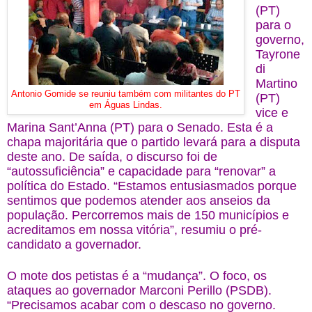
(PT)
para o
governo,
Tayrone
di
Martino
Antonio Gomide se reuniu também com militantes do PT
(PT)
em Águas Lindas.
vice e
Marina Sant’Anna (PT) para o Senado. Esta é a
chapa majoritária que o partido levará para a disputa
deste ano. De saída, o discurso foi de
“autossuficiência” e capacidade para “renovar” a
política do Estado. “Estamos entusiasmados porque
sentimos que podemos atender aos anseios da
população. Percorremos mais de 150 municípios e
acreditamos em nossa vitória”, resumiu o pré-
candidato a governador.
O mote dos petistas é a “mudança”. O foco, os
ataques ao governador Marconi Perillo (PSDB).
“Precisamos acabar com o descaso no governo.