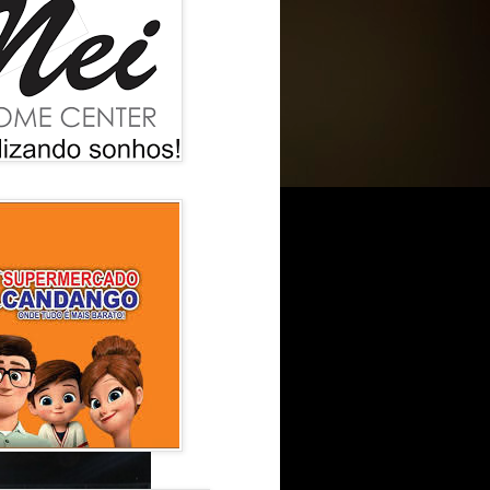
z, Secretário
 (Bira), Vereadores
uminado possuía
zer para os
o do novo espaço.
, disse.