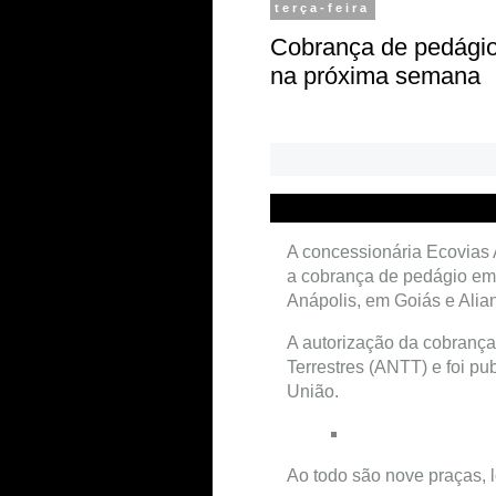
terça-feira
Cobrança de pedági
na próxima semana
A concessionária Ecovias 
a cobrança de pedágio em 
Anápolis, em Goiás e Alia
A autorização da cobrança 
Terrestres (ANTT) e foi pub
União.
Ao todo são nove praças, 