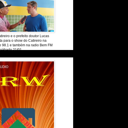
tireiro e o prefeito doutor Lucas
ta para o show do Catireiro na
de 98.1 e também na radio Bem FM
 sábado 21/01.