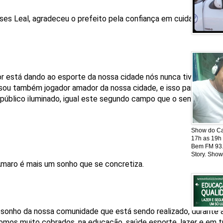
sses Leal, agradeceu o prefeito pela confiança em cuidar de uma
or está dando ao esporte da nossa cidade nós nunca tivemos, e
sou também jogador amador da nossa cidade, e isso para nós er
público iluminado, igual este segundo campo que o senhor está
Show do Cat
17h as 19h
Bem FM 93.5
Story. Show
Amaro é mais um sonho que se concretiza.
m sonho da nossa comunidade que está sendo realizado, durante
fomos muito cobrados, na educação, saúde esporte, lazer e em 