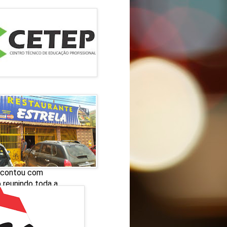
Chiola, um espaço de
ho para as crianças
.
o contou com
 reunindo toda a
com a presença do