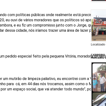
do com políticas públicas onde realmente está precisando, q
0, eu ouvi de vários moradores que os políticos só aparecem 
i embora, e eu fiz um compromisso junto com o Jorge, que se nó
ar dessa cidade, nós iríamos trazer uma área de lazer para essa r
Localizado 
CATIREIRO
um pedido especial feito pela pequena Vitória, moradora do set
PARCEIRO 
 um mutirão de limpeza paliativo, eu encontrei com a Vitória e e
nho para cá, em 44 dias nós trocamos, assim como o Miguel fa
ro por um espaço social, que vai atender todo mundo”, pontuou.