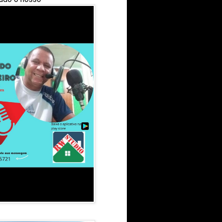
 com essa área
oje com essas
 80 dias, com 40
Engenharia LTDA.
no bairro Jardim