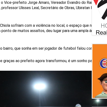
, o Vice-prefeito Jorge Amaro, Vereador Evandro do Rainha da Pa
 professor Ulisses Leal, Secretário de Obras, Ubiratan Reginaldo
hiola sofriam com a violência no local, o espaço que não era il
a ponto de muitos assaltos, deu lugar para uma ampla área de la
o bairro, que sonha em ser jogador de futebol falou com emoçã
, e graças ao prefeito agora transformou, é um sonho para gente”