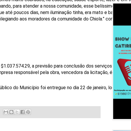
lhando, para atender a nossa comunidade, esse belíssimo campo
que até poucos dias, nem iluminação tinha, era mato e barro, e h
ivilegiando aos moradores da comunidade do Chiola.” completou.
 R $1.037.574.29, a previsão para conclusão dos serviços eram de
empresa responsável pela obra, vencedora da licitação, é a SGD 
blico do Município foi entregue no dia 22 de janeiro, localizado 