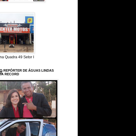
uando nós
em época de
s tivéssemos a
egião”, disse.
na Quadra 49 Setor I
 O REPÓRTER DE ÁGUAS LINDAS
or.
DA RECORD
la falou para
lou, um espaço