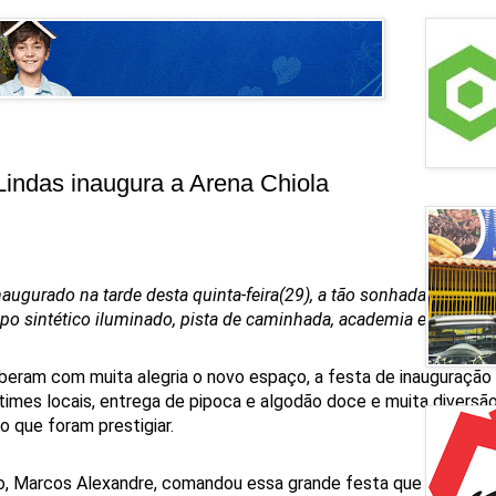
Lindas inaugura a Arena Chiola
inaugurado na tarde desta quinta-feira(29), a tão sonhada Arena 
po sintético iluminado, pista de caminhada, academia e parquin
beram com muita alegria o novo espaço, a festa de inauguraçã
imes locais, entrega de pipoca e algodão doce e muita diversão
o que foram prestigiar.
o, Marcos Alexandre, comandou essa grande festa que contou 