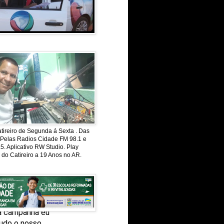
 pasta tão
u falo com
a um sonho ter
 entregando
ireiro de Segunda á Sexta . Das
 Pelas Radios Cidade FM 98.1 e
. Aplicativo RW Studio. Play
 do Catireiro a 19 Anos no AR.
 a campanha eu
tudo o nosso