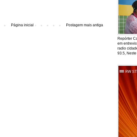
Página inicial
Postagem mais antiga
Repórter Ca
em entrevis
radio cida
93.5, Neste