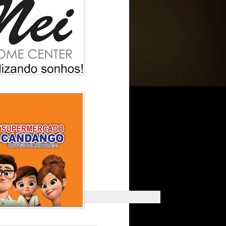
no
deste
ea de