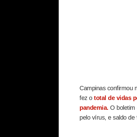
Campinas confirmou ma
fez o
total de vidas p
pandemia.
O boletim 
pelo vírus, e saldo de