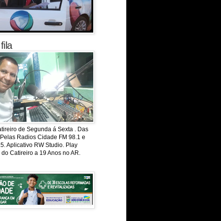
fila
té
ireiro de Segunda á Sexta . Das
 Pelas Radios Cidade FM 98.1 e
. Aplicativo RW Studio. Play
 do Catireiro a 19 Anos no AR.