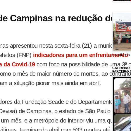
 de Campinas na redução de
nas apresentou nesta sexta-feira (21) a municípios d
efeitos (FNP)
indicadores para um enfrentamento
Localizado 
a da Covid-19
com foco na possibilidade de uma 3ª 
CATIREIRO
PARCEIRO 
como o mês de maior número de mortes, ao contrário
ram a situação piorar mais ainda em abril.
adores da Fundação Seade e do Departamento de
Devisa) de Campinas, o estado de São Paulo registro
um mês, e a metrópole do interior viu uma queda de
timas, terminando abril com 533 mortes até o bolet