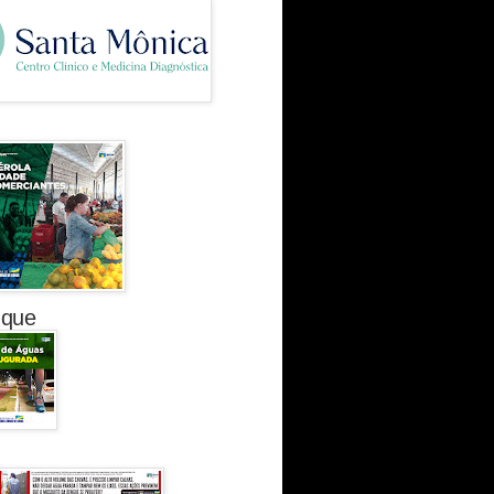
 que
dos