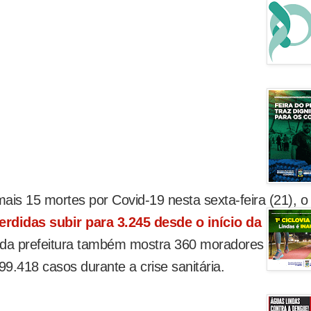
is 15 mortes por Covid-19 nesta sexta-feira (21), o
erdidas subir para 3.245 desde o início da
da prefeitura também mostra 360 moradores infecta
 99.418 casos durante a crise sanitária.