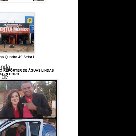
a
na Quadra 49 Setor I
onda.
 O REPÓRTER DE ÁGUAS LINDAS
DA RECORD
 de
u alta
im