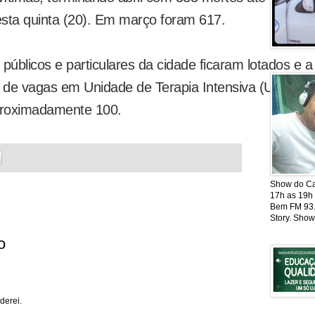
esta quinta (20). Em março foram 617.
públicos e particulares da cidade ficaram lotados e a 
 de vagas em Unidade de Terapia Intensiva (UTI) e a
proximadamente 100.
Show do Cat
17h as 19h
Bem FM 93.5
Story. Show
o
derei.