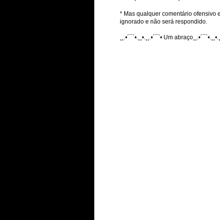
* Mas qualquer comentário ofensivo e
ignorado e não será respondido.
¸¸.•´¯`•.¸¸•.¸¸.•´¯`• Um abraço¸¸.•´¯`•.¸¸•.¸