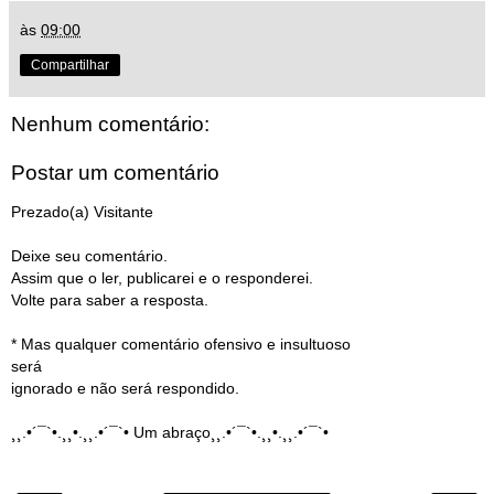
às
09:00
Compartilhar
Nenhum comentário:
Postar um comentário
Prezado(a) Visitante
Deixe seu comentário.
Assim que o ler, publicarei e o responderei.
Volte para saber a resposta.
* Mas qualquer comentário ofensivo e insultuoso
será
ignorado e não será respondido.
¸¸.•´¯`•.¸¸•.¸¸.•´¯`• Um abraço¸¸.•´¯`•.¸¸•.¸¸.•´¯`•