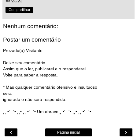
às
07:37
Compartilhar
Nenhum comentário:
Postar um comentário
Prezado(a) Visitante
Deixe seu comentário.
Assim que o ler, publicarei e o responderei.
Volte para saber a resposta.
* Mas qualquer comentário ofensivo e insultuoso
será
ignorado e não será respondido.
¸¸.•´¯`•.¸¸•.¸¸.•´¯`• Um abraço¸¸.•´¯`•.¸¸•.¸¸.•´¯`•
‹
›
Página inicial