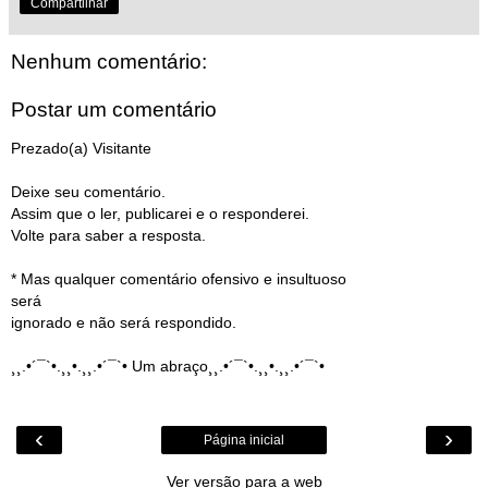
Compartilhar
Nenhum comentário:
Postar um comentário
Prezado(a) Visitante
Deixe seu comentário.
Assim que o ler, publicarei e o responderei.
Volte para saber a resposta.
* Mas qualquer comentário ofensivo e insultuoso
será
ignorado e não será respondido.
¸¸.•´¯`•.¸¸•.¸¸.•´¯`• Um abraço¸¸.•´¯`•.¸¸•.¸¸.•´¯`•
‹
›
Página inicial
Ver versão para a web