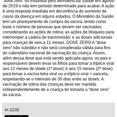
“dose zero” foi instituída pelo Ministério da Saúde em agosto
de 2019 e não tem período determinado para acabar. A ação
é uma resposta imediata em decorrência do aumento de
casos da doença em alguns estados. O Ministério da Saúde
tem um planejamento de compra da vacina, tendo como
base o número de pessoas que devem ser vacinadas,
considerando as ações de rotina; as ações de bloqueio para
interromper a cadeia de transmissão; e as doses adicionais
para crianças de seis a 11 meses. DOSE ZERO A “dose
zero” não substitui e não será considerada válida para fins
do calendário nacional de vacinação da criança. Assim,
além dessa dose que está sendo aplicada agora, os pais e
responsáveis devem levar os filhos para tomar a tríplice viral
aos 12 meses de idade (1ª dose); e aos 15 meses (2ª dose)
para tomar a vacina tetra viral ou a tríplice viral + varicela,
respeitando-se o intervalo de 30 dias entre as doses. A
vacinação de rotina das crianças deve ser mantida
independentemente de a criança ter tomada a “dose zero”
da vacina.
às
12:02