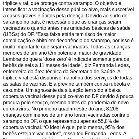
tríplice viral, que protege contra sarampo. O objetivo é
intensificar a vacinação desse público-alvo, mais suscetível
a casos graves e óbitos pela doença. Devido ao surto de
sarampo no país, é necessário que as crianças sejam
vacinadas o quanto antes nas unidades básicas de saúde
(UBSs) do DF. “Essa faixa etária tem risco de maior
complicação e óbito em decorrência do sarampo, por isso é
muito importante que sejam vacinadas. Todas as crianças
menores de um ano têm potencial maior de gravidade.
Lembrando que a ‘dose zero’ é indicada somente para os
bebês de seis a 11 meses de idade”, diz Fernanda Ledes,
enfermeira da área técnica da Secretaria de Saúde. A
tríplice viral está disponível na rotina dos serviços de todas
as salas de vacinas. Ela previne também contra rubéola e
caxumba. Um agravante da situação tem sido a baixa
cobertura vacinal desse público-alvo no DF devido à pouca
procura pelo serviço, mesmo antes da pandemia do novo
coronavírus. No primeiro quadrimestre do ano, 8.208
crianças com menos de um ano foram vacinadas contra o
sarampo no DF, o que representou apenas 55,8% de
cobertura vacinal. “O ideal é que, pelo menos, 95% dos
bebês estejam vacinados”, ressaltou Fernanda Ledes. A