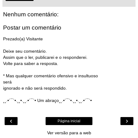
Nenhum comentário:
Postar um comentário
Prezado(a) Visitante
Deixe seu comentário.
Assim que o ler, publicarei e o responderei.
Volte para saber a resposta.
* Mas qualquer comentário ofensivo e insultuoso
será
ignorado e não será respondido.
¸¸.•´¯`•.¸¸•.¸¸.•´¯`• Um abraço¸¸.•´¯`•.¸¸•.¸¸.•´¯`•
‹
›
Página inicial
Ver versão para a web