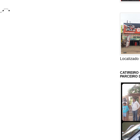
¸.•´¯`•
Localizado 
CATIREIRO
PARCEIRO 