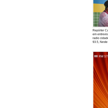
Repórter Ca
em entrevis
radio cida
93.5, Neste