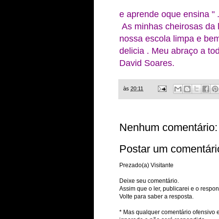
e aprende oque ensina " .
As minhas cheirosas da 
nossa escola limpa e be
delicia . Meu abraço a to
David Soares.
às
20:11
Nenhum comentário:
Postar um comentári
Prezado(a) Visitante
Deixe seu comentário.
Assim que o ler, publicarei e o respon
Volte para saber a resposta.
* Mas qualquer comentário ofensivo e