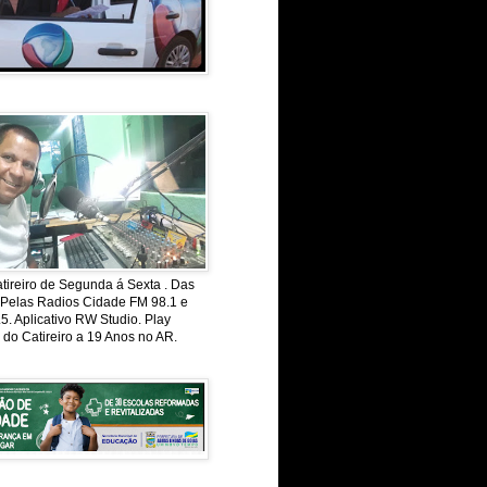
ireiro de Segunda á Sexta . Das
 Pelas Radios Cidade FM 98.1 e
. Aplicativo RW Studio. Play
 do Catireiro a 19 Anos no AR.