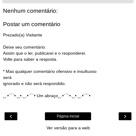
Nenhum comentário:
Postar um comentário
Prezado(a) Visitante
Deixe seu comentário.
Assim que o ler, publicarei e o responderei.
Volte para saber a resposta.
* Mas qualquer comentário ofensivo e insultuoso
será
ignorado e não será respondido.
¸¸.•´¯`•.¸¸•.¸¸.•´¯`• Um abraço¸¸.•´¯`•.¸¸•.¸¸.•´¯`•
‹
›
Página inicial
Ver versão para a web