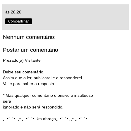
às
20:20
Compartilhar
Nenhum comentário:
Postar um comentário
Prezado(a) Visitante
Deixe seu comentário.
Assim que o ler, publicarei e o responderei.
Volte para saber a resposta.
* Mas qualquer comentário ofensivo e insultuoso
será
ignorado e não será respondido.
¸¸.•´¯`•.¸¸•.¸¸.•´¯`• Um abraço¸¸.•´¯`•.¸¸•.¸¸.•´¯`•