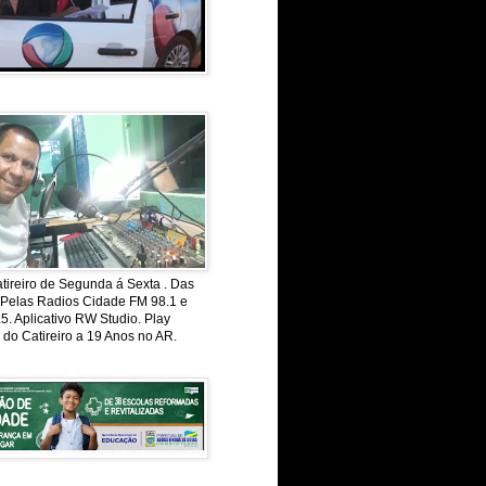
ireiro de Segunda á Sexta . Das
 Pelas Radios Cidade FM 98.1 e
. Aplicativo RW Studio. Play
 do Catireiro a 19 Anos no AR.