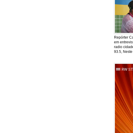
Repórter Ca
em entrevis
radio cida
93.5, Neste