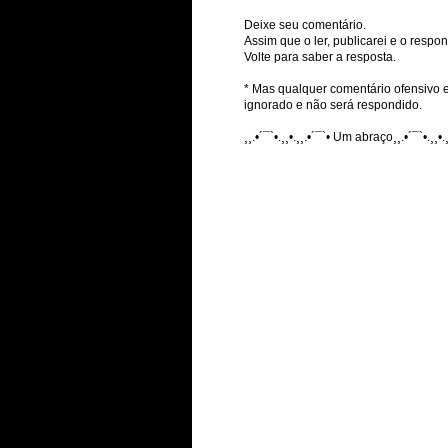
Deixe seu comentário.
Assim que o ler, publicarei e o respon
Volte para saber a resposta.
* Mas qualquer comentário ofensivo e
ignorado e não será respondido.
¸¸.•´¯`•.¸¸•.¸¸.•´¯`• Um abraço¸¸.•´¯`•.¸¸•.¸