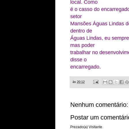
local. Como
é o casso do encarregad
setor
Mansões Águas Lindas de
dentro de
Águas Lindas, eu sempre 
mas poder
trabalhar no desenvolvime
disse o
encarregado.
às
20:12
Nenhum comentário:
Postar um comentári
Prezado(a) Visitante