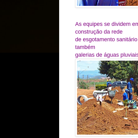
As equipes se dividem e
construção da rede
de esgotamento sanitário 
também
galerias de águas pluviai