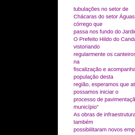
tubulações no setor de
Chácaras do setor Águas
córrego que
passa nos fundo do Jardi
O Prefeito Hildo do Can
vistoriando
regularmente os canteiro
na
fiscalização e acompanh
população desta
região, esperamos que a
possamos iniciar o
processo de pavimentação
município”
As obras de infraestrutur
também
possibilitaram novos em