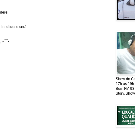
derei.
 insultuoso será
¸.•´¯`•
Show do Cat
17h as 19h
Bem FM 93.5
Story. Show