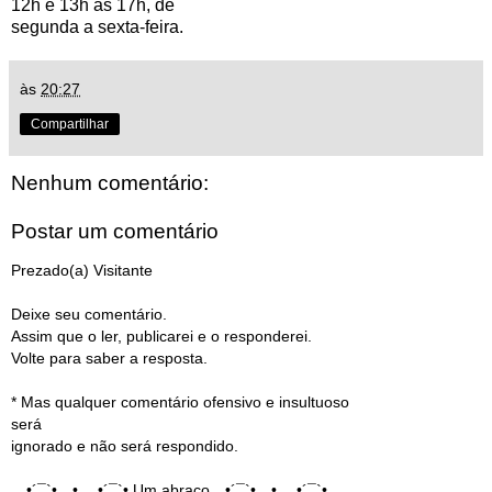
12h e 13h as 17h, de
segunda a sexta-feira.
às
20:27
Compartilhar
Nenhum comentário:
Postar um comentário
Prezado(a) Visitante
Deixe seu comentário.
Assim que o ler, publicarei e o responderei.
Volte para saber a resposta.
* Mas qualquer comentário ofensivo e insultuoso
será
ignorado e não será respondido.
¸¸.•´¯`•.¸¸•.¸¸.•´¯`• Um abraço¸¸.•´¯`•.¸¸•.¸¸.•´¯`•