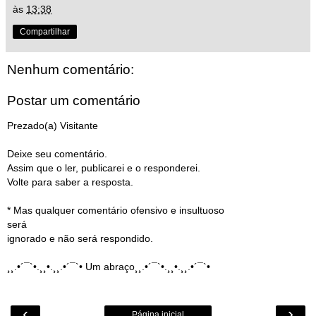
às
13:38
Compartilhar
Nenhum comentário:
Postar um comentário
Prezado(a) Visitante
Deixe seu comentário.
Assim que o ler, publicarei e o responderei.
Volte para saber a resposta.
* Mas qualquer comentário ofensivo e insultuoso
será
ignorado e não será respondido.
¸¸.•´¯`•.¸¸•.¸¸.•´¯`• Um abraço¸¸.•´¯`•.¸¸•.¸¸.•´¯`•
‹
›
Página inicial