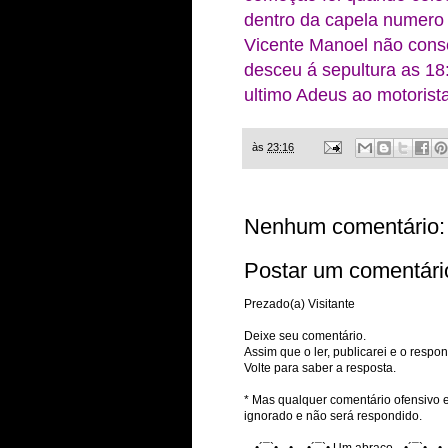
dentro da capela numero I
Vicente Manoel não conse
desceu á sepultura as 18
ultimo Adeus ao motoris
às
23:16
Nenhum comentário:
Postar um comentári
Prezado(a) Visitante
Deixe seu comentário.
Assim que o ler, publicarei e o respon
Volte para saber a resposta.
* Mas qualquer comentário ofensivo e
ignorado e não será respondido.