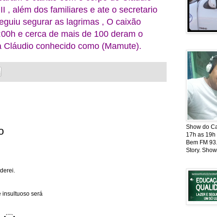
I , além dos familiares e ate o secretario
guiu segurar as lagrimas , O caixão
:00h e cerca de mais de 100 deram o
ta Cláudio conhecido como (Mamute).
Show do Cat
o
17h as 19h
Bem FM 93.5
Story. Show
derei.
 insultuoso será