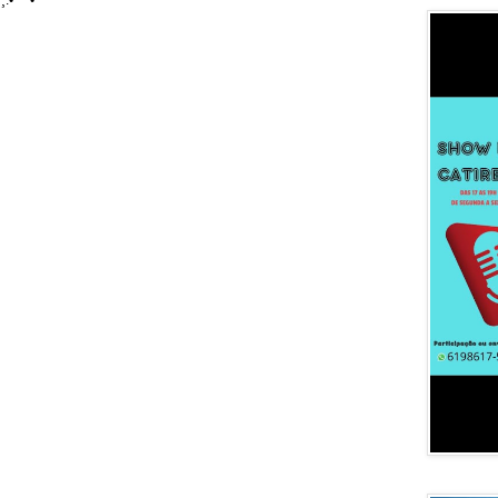
¸.•´¯`•