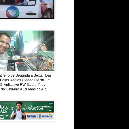
ireiro de Segunda á Sexta . Das
 Pelas Radios Cidade FM 98.1 e
. Aplicativo RW Studio. Play
 do Catireiro a 19 Anos no AR.