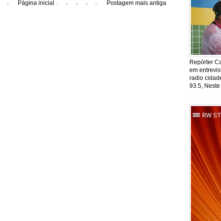
Página inicial
Postagem mais antiga
Repórter Ca
em entrevis
radio cida
93.5, Neste