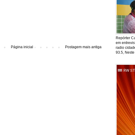
Repórter Ca
em entrevis
Página inicial
Postagem mais antiga
radio cida
93.5, Neste