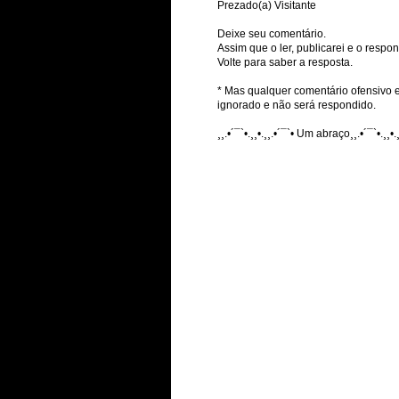
Prezado(a) Visitante
Deixe seu comentário.
Assim que o ler, publicarei e o respon
Volte para saber a resposta.
* Mas qualquer comentário ofensivo e
ignorado e não será respondido.
¸¸.•´¯`•.¸¸•.¸¸.•´¯`• Um abraço¸¸.•´¯`•.¸¸•.¸