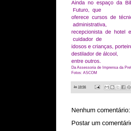
Ainda no espaço da Bib
Futuro, que
oferece cursos de técni
administrativa,
recepcionista de hotel 
cuidador de
idosos e crianças, porteir
destilador de álcool,
entre outros.
Da Assessoria de Imprensa da Pref
Fotos: ASCOM
às
19:56
Nenhum comentário:
Postar um comentári