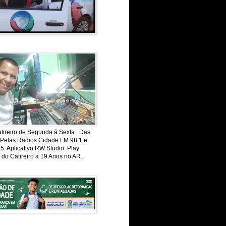
ireiro de Segunda á Sexta . Das
 Pelas Radios Cidade FM 98.1 e
. Aplicativo RW Studio. Play
 do Catireiro a 19 Anos no AR.