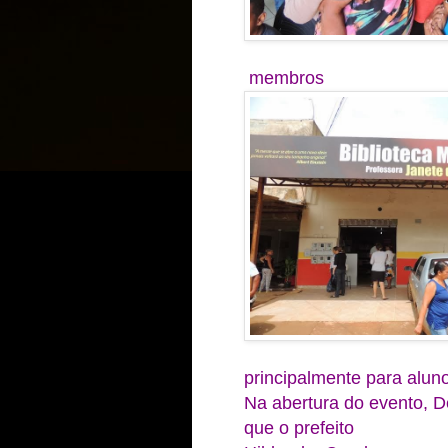
membros
principalmente para aluno
Na abertura do evento, D
que o prefeito