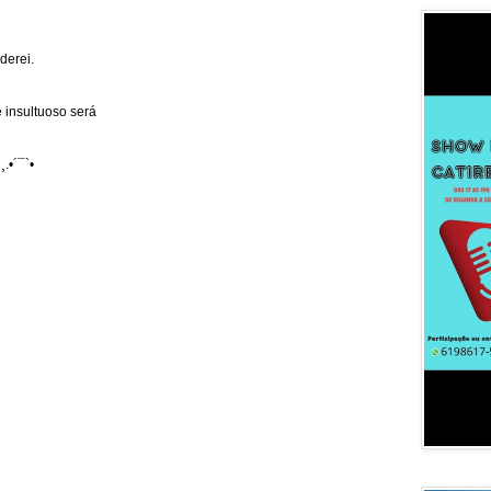
derei.
 insultuoso será
¸.•´¯`•