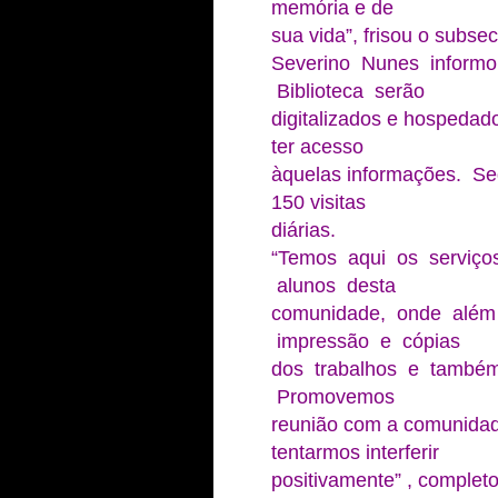
memória e de
sua vida”, frisou o subsec
Severino Nunes inform
Biblioteca serão
digitalizados e hospeda
ter acesso
àquelas informações. Se
150 visitas
diárias.
“Temos aqui os serviço
alunos desta
comunidade, onde além 
impressão e cópias
dos trabalhos e também
Promovemos
reunião com a comunidad
tentarmos interferir
positivamente” , completo