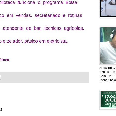
lioteca funciona o programa Bolsa
co em vendas, secretariado e rotinas
e atendente de bar, técnicas agrícolas,
o e zelador, básico em eletricista,
eitura
Show do Cat
17h as 19h
Bem FM 93.5
Story. Show
o