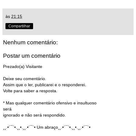
às
21:15
Compartilhar
Nenhum comentário:
Postar um comentário
Prezado(a) Visitante
Deixe seu comentário.
Assim que o ler, publicarei e o responderei.
Volte para saber a resposta.
* Mas qualquer comentário ofensivo e insultuoso
será
ignorado e não será respondido.
¸¸.•´¯`•.¸¸•.¸¸.•´¯`• Um abraço¸¸.•´¯`•.¸¸•.¸¸.•´¯`•