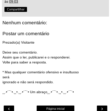
às
09:03
Compartilhar
Nenhum comentário:
Postar um comentário
Prezado(a) Visitante
Deixe seu comentário.
Assim que o ler, publicarei e o responderei.
Volte para saber a resposta.
* Mas qualquer comentário ofensivo e insultuoso
será
ignorado e não será respondido.
¸¸.•´¯`•.¸¸•.¸¸.•´¯`• Um abraço¸¸.•´¯`•.¸¸•.¸¸.•´¯`•
‹
›
Página inicial