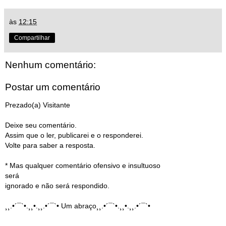
às
12:15
Compartilhar
Nenhum comentário:
Postar um comentário
Prezado(a) Visitante
Deixe seu comentário.
Assim que o ler, publicarei e o responderei.
Volte para saber a resposta.
* Mas qualquer comentário ofensivo e insultuoso
será
ignorado e não será respondido.
¸¸.•´¯`•.¸¸•.¸¸.•´¯`• Um abraço¸¸.•´¯`•.¸¸•.¸¸.•´¯`•