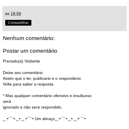
às
18:58
Compartilhar
Nenhum comentário:
Postar um comentário
Prezado(a) Visitante
Deixe seu comentário.
Assim que o ler, publicarei e o responderei.
Volte para saber a resposta.
* Mas qualquer comentário ofensivo e insultuoso
será
ignorado e não será respondido.
¸¸.•´¯`•.¸¸•.¸¸.•´¯`• Um abraço¸¸.•´¯`•.¸¸•.¸¸.•´¯`•