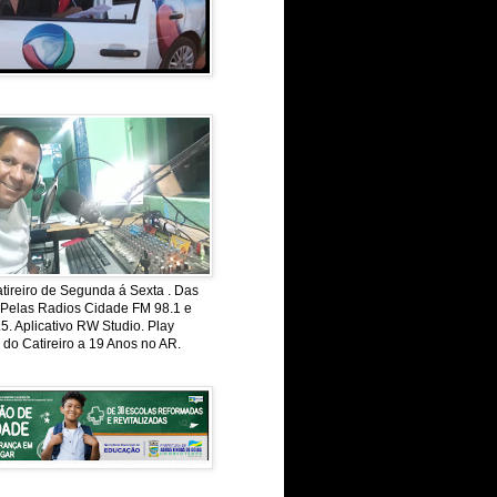
ireiro de Segunda á Sexta . Das
 Pelas Radios Cidade FM 98.1 e
. Aplicativo RW Studio. Play
 do Catireiro a 19 Anos no AR.