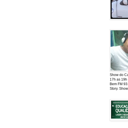
Show do Cat
17h as 19h
Bem FM 93.5
Story. Show