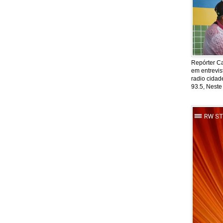
Repórter Ca
em entrevis
radio cida
93.5, Neste