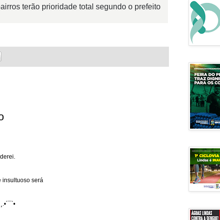
bairros terão prioridade total segundo o prefeito
o
derei.
 insultuoso será
¸.•´¯`•