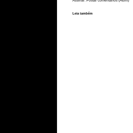
Assinar:
Postar comentários (Atom)
Leia também