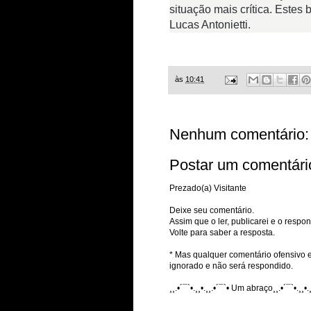
situação mais crítica. Estes 
Lucas Antonietti.
às
10:41
Nenhum comentário:
Postar um comentári
Prezado(a) Visitante
Deixe seu comentário.
Assim que o ler, publicarei e o respon
Volte para saber a resposta.
* Mas qualquer comentário ofensivo e
ignorado e não será respondido.
¸¸.•´¯`•.¸¸•.¸¸.•´¯`• Um abraço¸¸.•´¯`•.¸¸•.¸