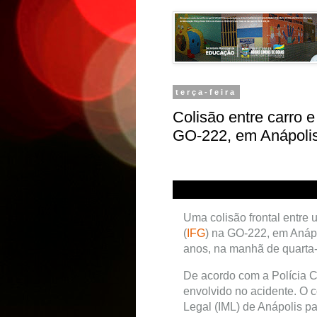
terça-feira
Colisão entre carro 
GO-222, em Anápoli
Uma colisão frontal entre 
(
IFG
) na GO-222, em Anáp
anos, na manhã de quarta-f
De acordo com a Polícia Ci
envolvido no acidente. O c
Legal (IML) de Anápolis pa