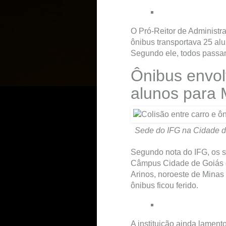
O Pró-Reitor de Administra
ônibus transportava 25 alu
Segundo ele, todos pass
Ônibus envol
alunos para
Sede do IFG na Cidade d
Segundo nota do IFG, os s
Câmpus Cidade de Goiás e 
Arinos, noroeste de Minas
ônibus ficou ferido.
A instituição ainda lament