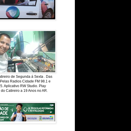
ireiro de Segunda á Sexta . Das
 Pelas Radios Cidade FM 98.1 e
. Aplicativo RW Studio. Play
 do Catireiro a 19 Anos no AR.