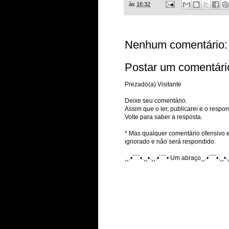
às
16:32
Nenhum comentário:
Postar um comentári
Prezado(a) Visitante
Deixe seu comentário.
Assim que o ler, publicarei e o respon
Volte para saber a resposta.
* Mas qualquer comentário ofensivo e
ignorado e não será respondido.
¸¸.•´¯`•.¸¸•.¸¸.•´¯`• Um abraço¸¸.•´¯`•.¸¸•.¸