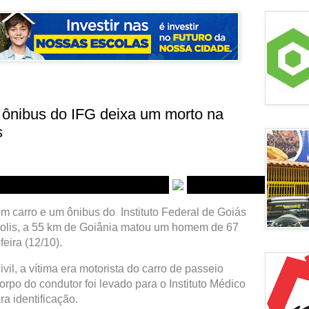
e ônibus do IFG deixa um morto na
s
um carro e um ônibus do Instituto Federal de Goiás
olis, a 55 km de Goiânia matou um homem de 67
eira (12/10).
vil, a vítima era motorista do carro de passeio
orpo do condutor foi levado para o Instituto Médico
ra identificação.