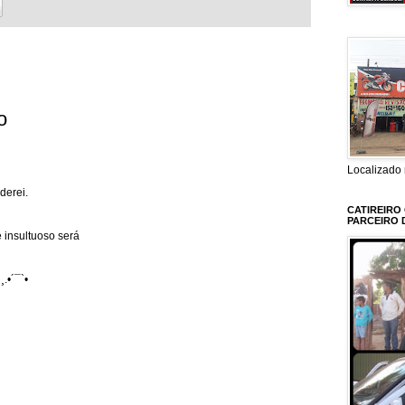
o
Localizado 
derei.
CATIREIRO
PARCEIRO 
 insultuoso será
¸.•´¯`•