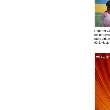
Repórter Ca
em entrevis
radio cida
93.5, Neste