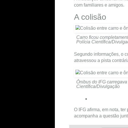
com familiares e amigos.
A colisão
Carro ficou completament
Polícia Científica/Divulg
Segundo informações, o co
atravessou a pista contrári
Ônibus do IFG carregava 
Científica/Divulgação
O IFG afirma, em nota, ter
acompanha a questão junto 