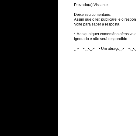
Prezado(a) Visitante
Deixe seu comentário.
Assim que o ler, publicarei e o respon
Volte para saber a resposta.
* Mas qualquer comentário ofensivo e
ignorado e não será respondido.
¸¸.•´¯`•.¸¸•.¸¸.•´¯`• Um abraço¸¸.•´¯`•.¸¸•.¸