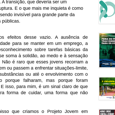
. A transição, que deveria ser um
uptura. E o que mais me inquieta é como
endo invisível para grande parte da
s públicas.
os efeitos desse vazio. A ausência de
culdade para se manter em um emprego, a
esconhecimento sobre tarefas básicas da
o se soma à solidão, ao medo e à sensação
. Não é raro que esses jovens recorram a
m ou passem a enfrentar situações-limite,
substâncias ou até o envolvimento com o
ão porque falharam, mas porque foram
 E isso, para mim, é um sinal claro de que
utra forma de cuidar, uma forma que não
isso que criamos o Projeto Jovem em