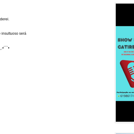
derei.
 insultuoso será
¸.•´¯`•