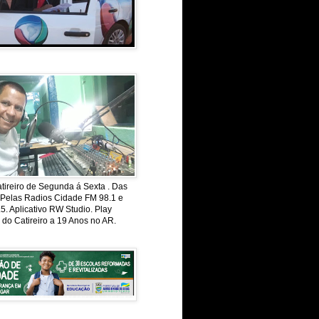
ireiro de Segunda á Sexta . Das
 Pelas Radios Cidade FM 98.1 e
. Aplicativo RW Studio. Play
 do Catireiro a 19 Anos no AR.