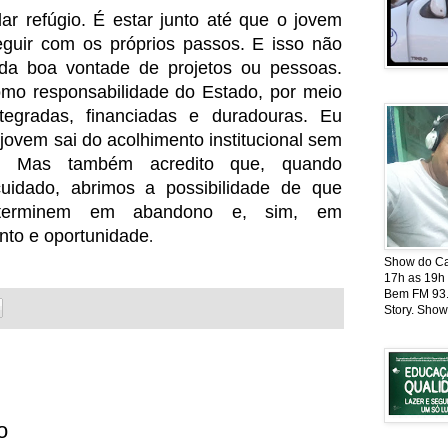
ar refúgio. É estar junto até que o jovem
guir com os próprios passos. E isso não
a boa vontade de projetos ou pessoas.
mo responsabilidade do Estado, por meio
ntegradas, financiadas e duradouras. Eu
jovem sai do acolhimento institucional sem
s. Mas também acredito que, quando
uidado, abrimos a possibilidade de que
 terminem em abandono e, sim, em
nto e oportunidade
.
Show do Cat
17h as 19h
Bem FM 93.5
Story. Show
o