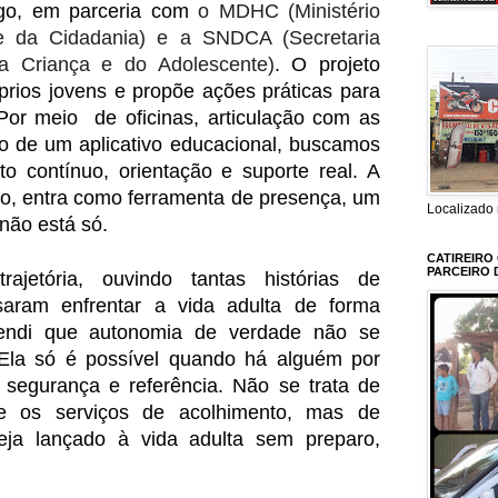
go, em parceria com
o MDHC (Ministério
e da Cidadania) e a SNDCA (Secretaria
da Criança e do Adolescente)
. O projeto
prios jovens e propõe ações práticas para
 Por meio de oficinas, articulação com as
so de um aplicativo educacional, buscamos
 contínuo, orientação e suporte real. A
to, entra como ferramenta de presença, um
Localizado 
não está só.
CATIREIRO
PARCEIRO 
jetória, ouvindo tantas histórias de
saram enfrentar a vida adulta de forma
ntendi que autonomia de verdade não se
 Ela só é possível quando há alguém por
, segurança e referência. Não se trata de
te os serviços de acolhimento, mas de
eja lançado à vida adulta sem preparo,