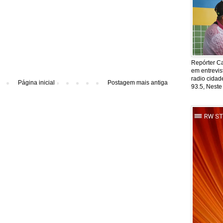
Repórter Ca
em entrevis
radio cida
Página inicial
Postagem mais antiga
93.5, Neste