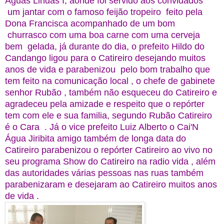
Águas Lindas I, aonde foi servido aos convidados
um jantar com o famoso feijão tropeiro feito pela
Dona Francisca acompanhado de um bom
churrasco com uma boa carne com uma cerveja
bem gelada, já durante do dia, o prefeito Hildo do
Candango ligou para o Catireiro desejando muitos
anos de vida e parabenizou pelo bom trabalho que
tem feito na comunicação local , o chefe de gabinete
senhor Rubão , também não esqueceu do Catireiro e
agradeceu pela amizade e respeito que o repórter
tem com ele e sua familia, segundo Rubão Catireiro
é o Cara . Já o vice prefeito Luiz Alberto o Cai'N
Água Jiribita amigo também de longa data do
Catireiro parabenizou o repórter Catireiro ao vivo no
seu programa Show do Catireiro na radio vida , além
das autoridades várias pessoas nas ruas também
parabenizaram e desejaram ao Catireiro muitos anos
de vida .