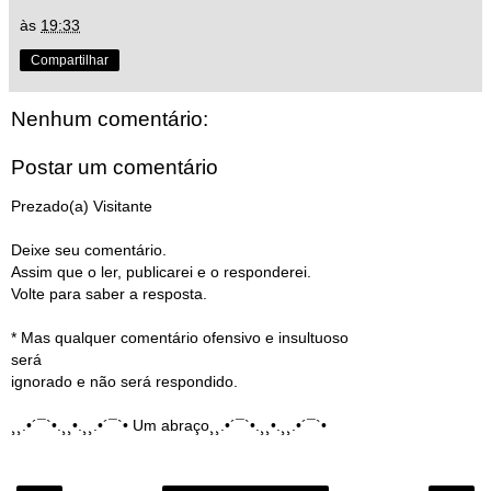
às
19:33
Compartilhar
Nenhum comentário:
Postar um comentário
Prezado(a) Visitante
Deixe seu comentário.
Assim que o ler, publicarei e o responderei.
Volte para saber a resposta.
* Mas qualquer comentário ofensivo e insultuoso
será
ignorado e não será respondido.
¸¸.•´¯`•.¸¸•.¸¸.•´¯`• Um abraço¸¸.•´¯`•.¸¸•.¸¸.•´¯`•