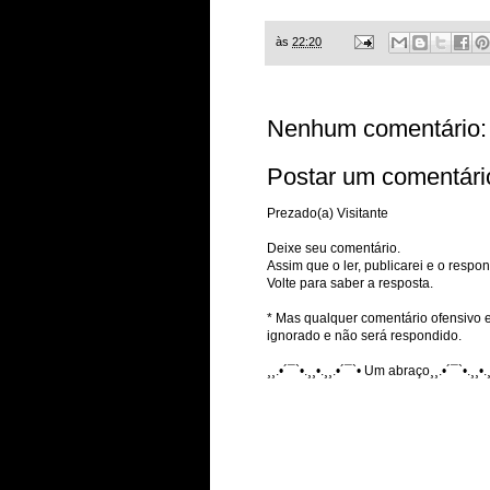
às
22:20
Nenhum comentário:
Postar um comentári
Prezado(a) Visitante
Deixe seu comentário.
Assim que o ler, publicarei e o respon
Volte para saber a resposta.
* Mas qualquer comentário ofensivo e
ignorado e não será respondido.
¸¸.•´¯`•.¸¸•.¸¸.•´¯`• Um abraço¸¸.•´¯`•.¸¸•.¸