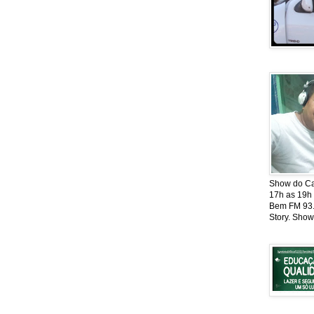
Show do Cat
17h as 19h
Bem FM 93.5
Story. Show