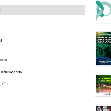
o
derei.
 insultuoso será
¸.•´¯`•