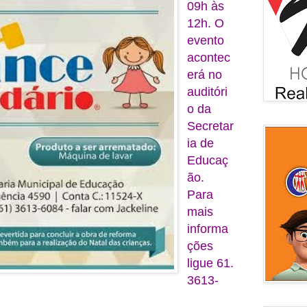
09h às
12h. O
evento
acontec
erá no
auditóri
o da
Secretar
ia de
Educaç
ão.
Para
mais
informa
ções
ligue 61.
3613-