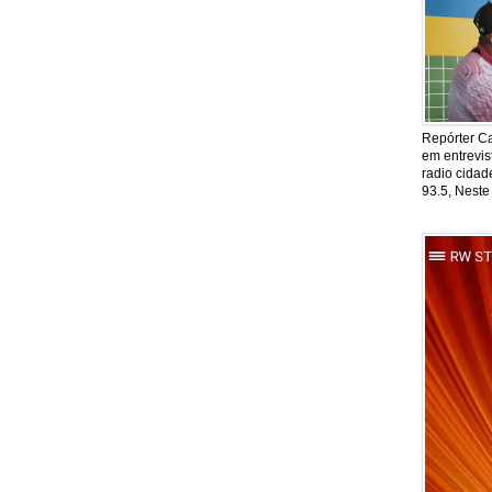
Repórter Ca
em entrevis
radio cida
93.5, Neste