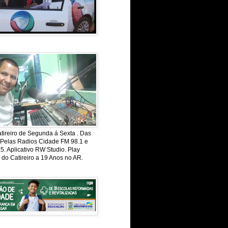
ireiro de Segunda á Sexta . Das
 Pelas Radios Cidade FM 98.1 e
. Aplicativo RW Studio. Play
 do Catireiro a 19 Anos no AR.