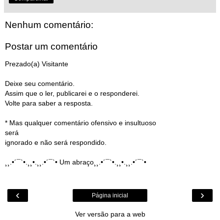
Nenhum comentário:
Postar um comentário
Prezado(a) Visitante
Deixe seu comentário.
Assim que o ler, publicarei e o responderei.
Volte para saber a resposta.
* Mas qualquer comentário ofensivo e insultuoso
será
ignorado e não será respondido.
¸¸.•´¯`•.¸¸•.¸¸.•´¯`• Um abraço¸¸.•´¯`•.¸¸•.¸¸.•´¯`•
‹
›
Página inicial
Ver versão para a web