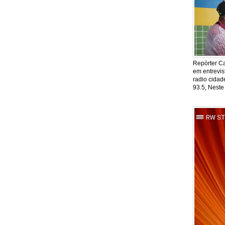
Repórter Ca
em entrevis
radio cida
93.5, Neste