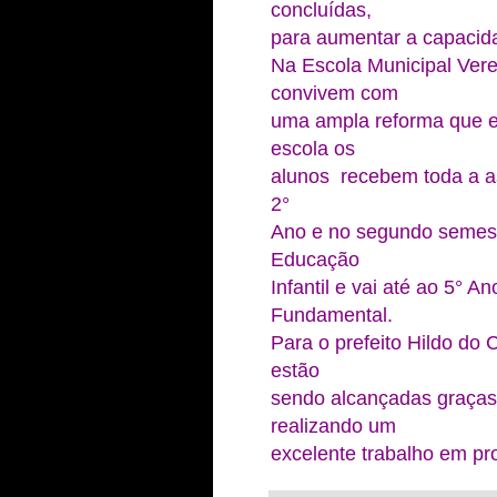
concluídas,
para aumentar a capacid
Na Escola Municipal Vere
convivem com
uma ampla reforma que es
escola os
alunos recebem toda a as
2°
Ano e no segundo semestr
Educação
Infantil e vai até ao 5° A
Fundamental.
Para o prefeito Hildo do
estão
sendo alcançadas graças
realizando um
excelente trabalho em pr