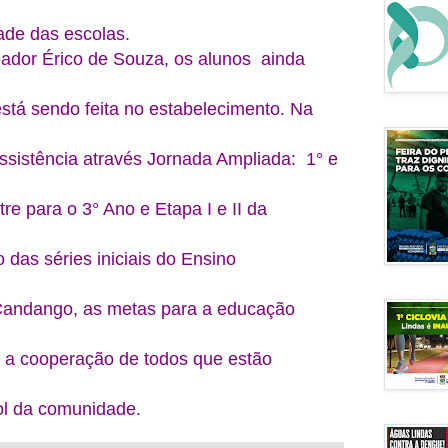
ade das escolas.
ador Érico de Souza, os alunos ainda
tá sendo feita no estabelecimento. Na
sistência através Jornada Ampliada: 1° e
e para o 3° Ano e Etapa I e II da
no das séries iniciais do Ensino
 Candango, as metas para a educação
 a cooperação de todos que estão
ol da comunidade.