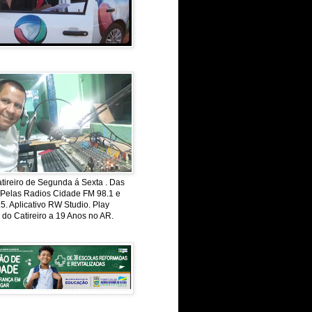
ireiro de Segunda á Sexta . Das
 Pelas Radios Cidade FM 98.1 e
. Aplicativo RW Studio. Play
 do Catireiro a 19 Anos no AR.