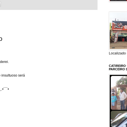
o
Localizado 
derei.
CATIREIRO
PARCEIRO 
 insultuoso será
¸.•´¯`•