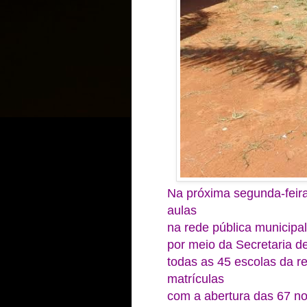
Na próxima segunda-feira
aulas
na rede pública municipal
por meio da Secretaria 
todas as 45 escolas da 
matrículas
com a abertura das 67 no