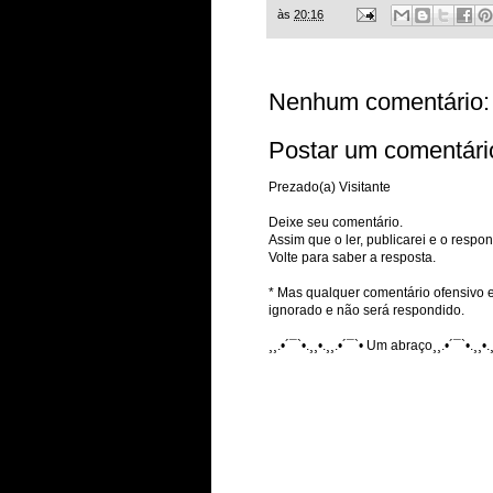
às
20:16
Nenhum comentário:
Postar um comentári
Prezado(a) Visitante
Deixe seu comentário.
Assim que o ler, publicarei e o respon
Volte para saber a resposta.
* Mas qualquer comentário ofensivo e
ignorado e não será respondido.
¸¸.•´¯`•.¸¸•.¸¸.•´¯`• Um abraço¸¸.•´¯`•.¸¸•.¸