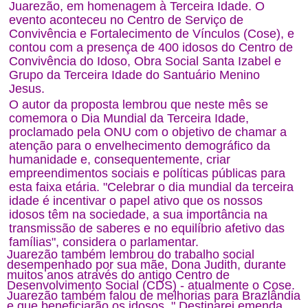
Juarezão,
em homenagem à Terceira Idade. O
evento aconteceu no Centro de Serviço de
Convivência e Fortalecimento de Vínculos (Cose), e
contou com a presença de 400 idosos do Centro de
Convivência do Idoso, Obra Social Santa Izabel e
Grupo da Terceira Idade do Santuário Menino
Jesus.
O autor da proposta lembrou que neste mês se
comemora o Dia Mundial da Terceira Idade,
proclamado pela ONU com o objetivo de chamar a
atenção para o envelhecimento demográfico da
humanidade e, consequentemente, criar
empreendimentos sociais e políticas públicas para
esta faixa etária. "Celebrar o dia mundial da terceira
idade é incentivar o papel ativo que os nossos
idosos têm na sociedade, a sua importância na
transmissão de saberes e no equilíbrio afetivo das
famílias", considera o parlamentar.
Juarezão também lembrou do trabalho social
desempenhado por sua mãe, Dona Judith, durante
muitos anos através do antigo Centro de
Desenvolvimento Social (CDS) - atualmente o Cose.
Juarezão também falou de melhorias para Brazlândia
e que beneficiarão os idosos. " Destinarei emenda