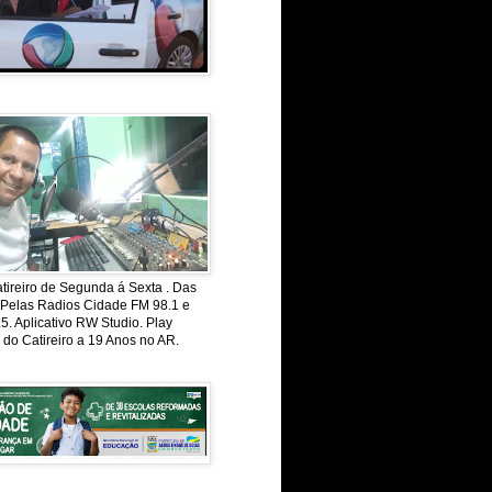
ireiro de Segunda á Sexta . Das
 Pelas Radios Cidade FM 98.1 e
. Aplicativo RW Studio. Play
 do Catireiro a 19 Anos no AR.