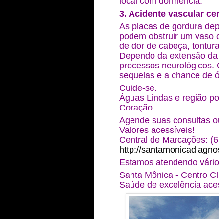
local com dormência.
3. Acidente vascular ce
As placas de gordura dep
podem obstruir um vaso c
de dor de cabeça, tontura
Dependo da extensão da 
processos neurológicos. 
sequelas e a chance de ó
Cuide-se.
Águas Lindas e região p
Coração.
Agende suas consultas 
Valores acessíveis!
Central de Marcações: (
http://santamonicadiagnos
Estamos atendendo vário
Santa Mônica - Centro Cl
Saúde de excelência aces