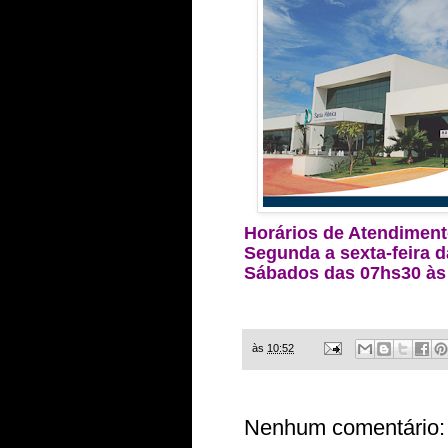
Horários de Atendiment
Segunda a sexta-feira 
Sábados das 07hs30 às
às
10:52
Nenhum comentário: