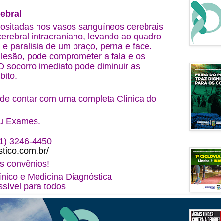
rebral
ositadas nos vasos sanguíneos cerebrais
erebral intracraniano, levando ao quadro
 e paralisia de um braço, perna e face.
lesão, pode comprometer a fala e os
O socorro imediato pode diminuir as
bito.
ode contar com uma completa Clínica do
ou Exames.
61) 3246-4450
tico.
com.br/
s convênios!
ínico e Medicina Diagnóstica
sível para todos