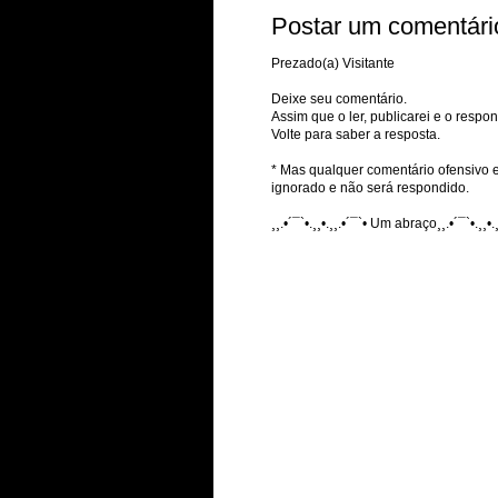
Postar um comentári
Prezado(a) Visitante
Deixe seu comentário.
Assim que o ler, publicarei e o respon
Volte para saber a resposta.
* Mas qualquer comentário ofensivo e
ignorado e não será respondido.
¸¸.•´¯`•.¸¸•.¸¸.•´¯`• Um abraço¸¸.•´¯`•.¸¸•.¸