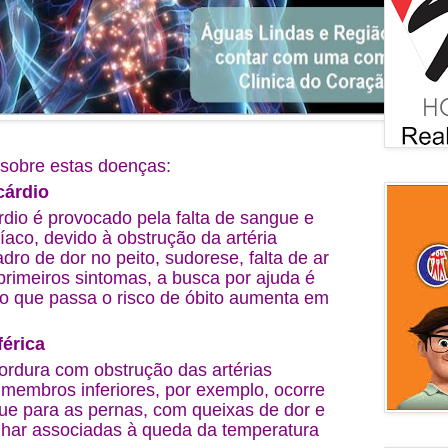
sobre estas doenças:
cárdio
rdio é provocado pela falta de sangue e
aco, devido à obstrução da artéria
dro de dor no peito, sudorese, falta de ar
 primeiros sintomas, a busca por ajuda é
uto que passa o risco de óbito aumenta em
férica
ordura com obstrução das artérias
 membros inferiores, por exemplo, ocorre
ue para as pernas, com queixas de dor e
nhar associadas à queda da temperatura