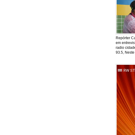
Repórter Ca
em entrevis
radio cida
93.5, Neste