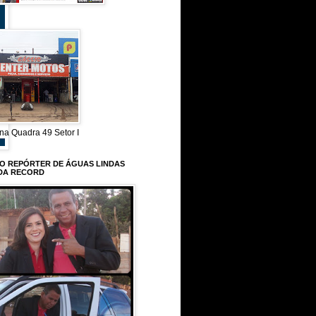
na Quadra 49 Setor I
 O REPÓRTER DE ÁGUAS LINDAS
DA RECORD