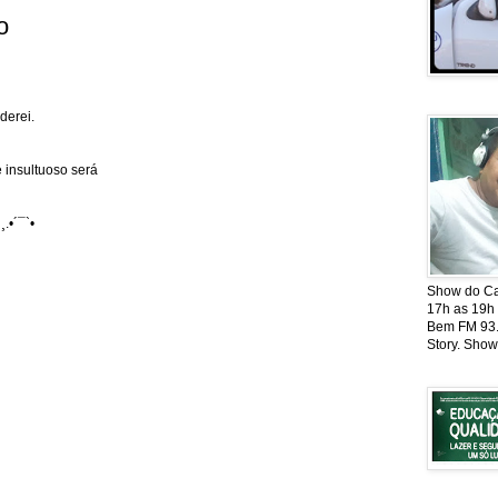
o
derei.
 insultuoso será
¸.•´¯`•
Show do Cat
17h as 19h
Bem FM 93.5
Story. Show