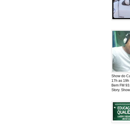
Show do Cat
17h as 19h
Bem FM 93.5
Story. Show