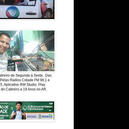
ireiro de Segunda á Sexta . Das
 Pelas Radios Cidade FM 98.1 e
. Aplicativo RW Studio. Play
 do Catireiro a 19 Anos no AR.