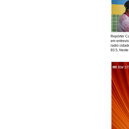
Repórter Ca
em entrevis
radio cida
93.5, Neste