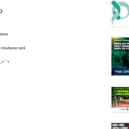
o
derei.
 insultuoso será
¸.•´¯`•