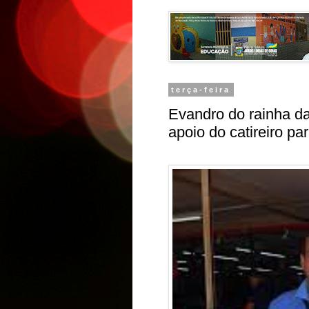
terça-feira
Evandro do rainha da
apoio do catireiro pa