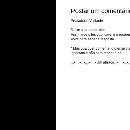
Postar um comentári
Prezado(a) Visitante
Deixe seu comentário.
Assim que o ler, publicarei e o respon
Volte para saber a resposta.
* Mas qualquer comentário ofensivo e
ignorado e não será respondido.
¸¸.•´¯`•.¸¸•.¸¸.•´¯`• Um abraço¸¸.•´¯`•.¸¸•.¸