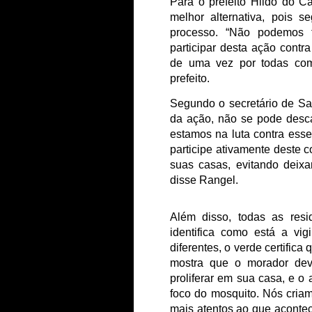
Para o prefeito Hildo do Ca
melhor alternativa, pois s
processo. “Não podemos f
participar desta ação cont
de uma vez por todas com 
prefeito.
Segundo o secretário de Saú
da ação, não se pode desca
estamos na luta contra ess
participe ativamente deste 
suas casas, evitando deixa
disse Rangel.
Além disso, todas as resi
identifica como está a vig
diferentes, o verde certifica
mostra que o morador deve
proliferar em sua casa, e o 
foco do mosquito. Nós cria
mais atentos ao que aconte