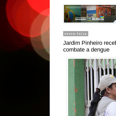
sexta-feira
Jardim Pinheiro rece
combate a dengue