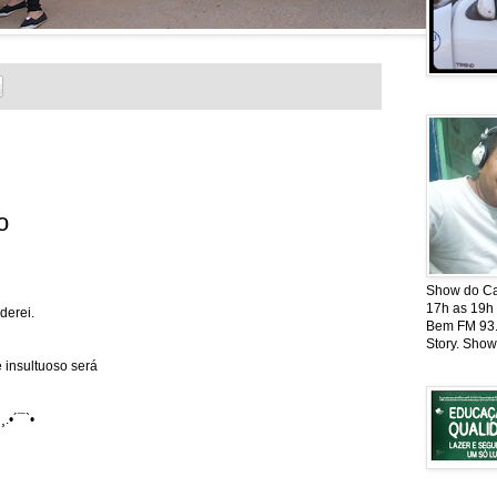
o
Show do Cat
17h as 19h
derei.
Bem FM 93.5
Story. Show
 insultuoso será
¸.•´¯`•