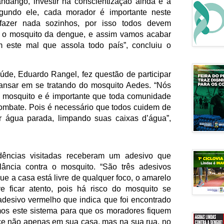
ndango, investir na conscientização ainda é a 
egundo ele, cada morador é importante neste 
azer nada sozinhos, por isso todos devem 
ra o mosquito da dengue, e assim vamos acabar 
este mal que assola todo país”, concluiu o 
de, Eduardo Rangel, fez questão de participar 
nsar em se tratando do mosquito Aedes. “Nós 
e mosquito e é importante que toda comunidade 
combate. Pois é necessário que todos cuidem de 
r água parada, limpando suas caixas d’água”, 
dências visitadas receberam um adesivo que 
ilância contra o mosquito. “São três adesivos 
 que a casa está livre de qualquer foco, o amarelo 
 ficar atento, pois há risco do mosquito se 
adesivo vermelho que indica que foi encontrado 
mos este sistema para que os moradores fiquem 
ce não apenas em sua casa, mas na sua rua, no 