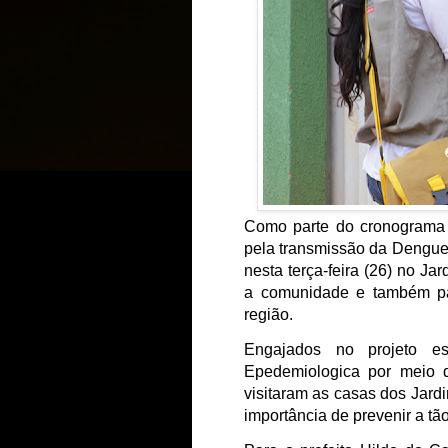
Como parte do cronograma c
pela transmissão da Dengue, 
nesta terça-feira (26) no Jar
a comunidade e também par
região.
Engajados no projeto es
Epedemiologica por meio 
visitaram as casas dos Jardin
importância de prevenir a tã