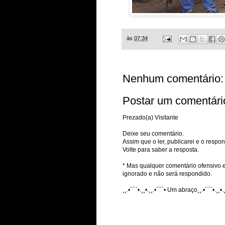
às
07:34
Nenhum comentário:
Postar um comentári
Prezado(a) Visitante
Deixe seu comentário.
Assim que o ler, publicarei e o respon
Volte para saber a resposta.
* Mas qualquer comentário ofensivo e
ignorado e não será respondido.
¸¸.•´¯`•.¸¸•.¸¸.•´¯`• Um abraço¸¸.•´¯`•.¸¸•.¸