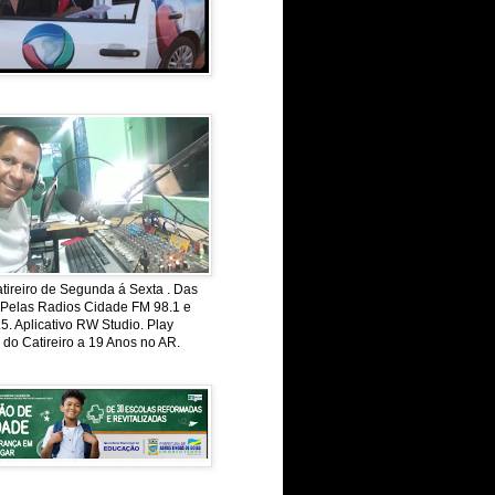
ireiro de Segunda á Sexta . Das
 Pelas Radios Cidade FM 98.1 e
. Aplicativo RW Studio. Play
 do Catireiro a 19 Anos no AR.