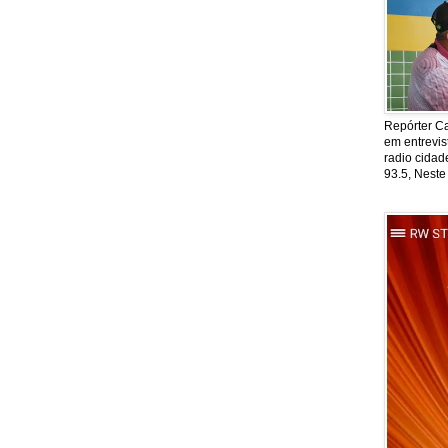
Repórter Ca
em entrevis
radio cida
93.5, Neste