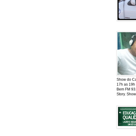
Show do Cat
17h as 19h
Bem FM 93.5
Story. Show