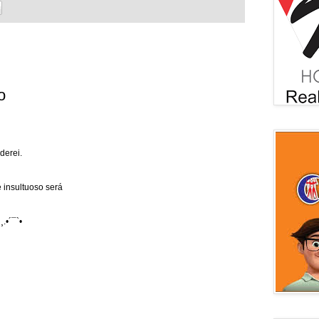
o
derei.
 insultuoso será
¸.•´¯`•