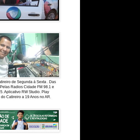
ireiro de Segunda á Sexta . Das
 Pelas Radios Cidade FM 98.1 e
. Aplicativo RW Studio. Play
 do Catireiro a 19 Anos no AR.