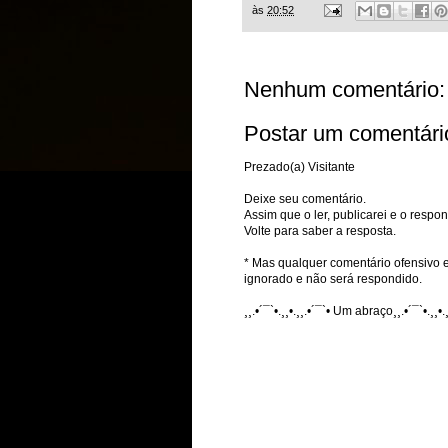
às
20:52
Nenhum comentário:
Postar um comentári
Prezado(a) Visitante
Deixe seu comentário.
Assim que o ler, publicarei e o respon
Volte para saber a resposta.
* Mas qualquer comentário ofensivo e
ignorado e não será respondido.
¸¸.•´¯`•.¸¸•.¸¸.•´¯`• Um abraço¸¸.•´¯`•.¸¸•.¸