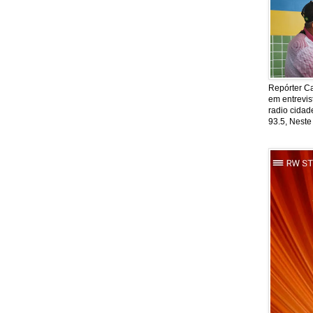
Repórter Ca
em entrevis
radio cida
93.5, Neste