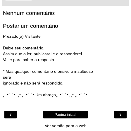
Nenhum comentário:
Postar um comentário
Prezado(a) Visitante
Deixe seu comentário.
Assim que o ler, publicarei e o responderei.
Volte para saber a resposta.
* Mas qualquer comentário ofensivo e insultuoso
será
ignorado e não será respondido.
¸¸.•´¯`•.¸¸•.¸¸.•´¯`• Um abraço¸¸.•´¯`•.¸¸•.¸¸.•´¯`•
‹
›
Página inicial
Ver versão para a web