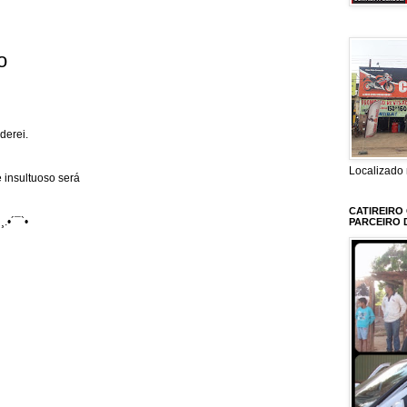
o
derei.
Localizado 
 insultuoso será
CATIREIRO
¸.•´¯`•
PARCEIRO 