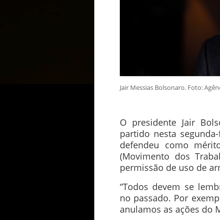
Jair Messias Bolsonaro. Foto: Agênc
O presidente Jair Bol
partido nesta segunda-
defendeu como mérit
(Movimento dos Trabal
permissão de uso de ar
“Todos devem se lembr
no passado. Por exempl
anulamos as ações do MS