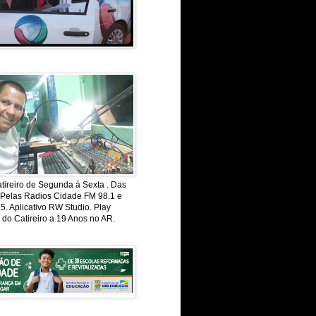
ireiro de Segunda á Sexta . Das
 Pelas Radios Cidade FM 98.1 e
. Aplicativo RW Studio. Play
 do Catireiro a 19 Anos no AR.