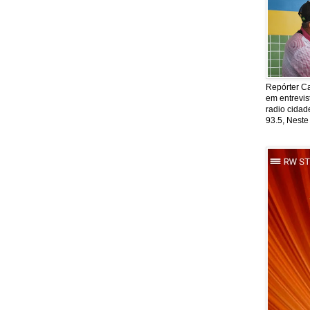
Repórter Ca
em entrevis
radio cida
93.5, Neste