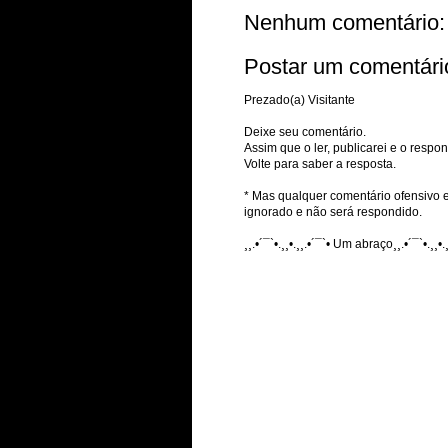
Nenhum comentário:
Postar um comentári
Prezado(a) Visitante
Deixe seu comentário.
Assim que o ler, publicarei e o respon
Volte para saber a resposta.
* Mas qualquer comentário ofensivo e
ignorado e não será respondido.
¸¸.•´¯`•.¸¸•.¸¸.•´¯`• Um abraço¸¸.•´¯`•.¸¸•.¸