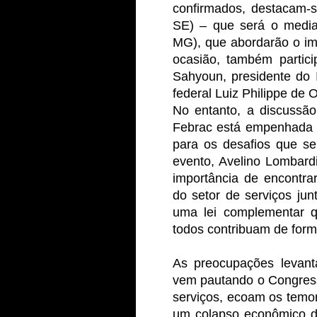
confirmados, destacam-s
SE) – que será o media
MG), que abordarão o im
ocasião, também partici
Sahyoun, presidente do I
federal Luiz Philippe de
No entanto, a discussão
Febrac está empenhada e
para os desafios que s
evento, Avelino Lombardi
importância de encontr
do setor de serviços ju
uma lei complementar qu
todos contribuam de forma
As preocupações levant
vem pautando o Congres
serviços, ecoam os temore
um colapso econômico d