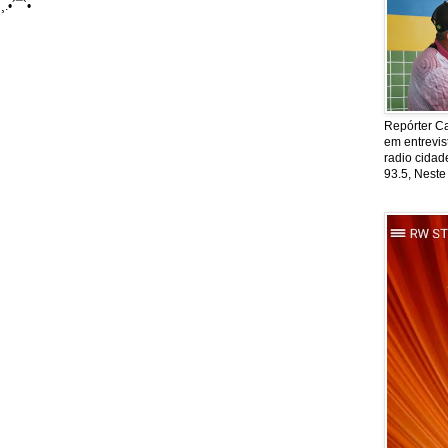
¸.•´¯`•
Repórter Ca
em entrevis
radio cida
93.5, Neste