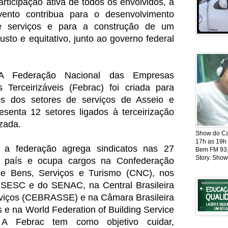
ticipação ativa de todos os envolvidos, a
ento contribua para o desenvolvimento
de serviços e para a construção de um
justo e equitativo, junto ao governo federal
 Federação Nacional das Empresas
 Terceirizáveis (Febrac) foi criada para
ses dos setores de serviços de Asseio e
esenta 12 setores ligados à terceirização
zada.
Show do Cat
17h as 19h
 a federação agrega sindicatos nas 27
Bem FM 93.5
Story. Show
o país e ocupa cargos na Confederação
e Bens, Serviços e Turismo (CNC), nos
 SESC e do SENAC, na Central Brasileira
rviços (CEBRASSE) e na Câmara Brasileira
s e na World Federation of Building Service
 A Febrac tem como objetivo cuidar,