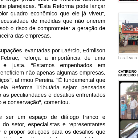
e planejadas. "Esta Reforma pode lançar
pior quadro econômico que ele já viveu",
a necessidade de medidas que não onerem
 sob o risco de comprometer a geração de
nceira das empresas.
cupações levantadas por Laércio, Edmilson
 Febrac, reforça a importância de uma
Localizado 
da e justa. "Estamos empenhados em
beneficiem não apenas algumas empresas,
CATIREIRO
PARCEIRO 
iços", afirmou Pereira. "É fundamental que
ela Reforma Tributária sejam pensadas
 as peculiaridades e desafios enfrentados
o e conservação", comentou.
 ser um espaço de diálogo franco e
s do setor, especialistas e representantes
er e propor soluções para os desafios que