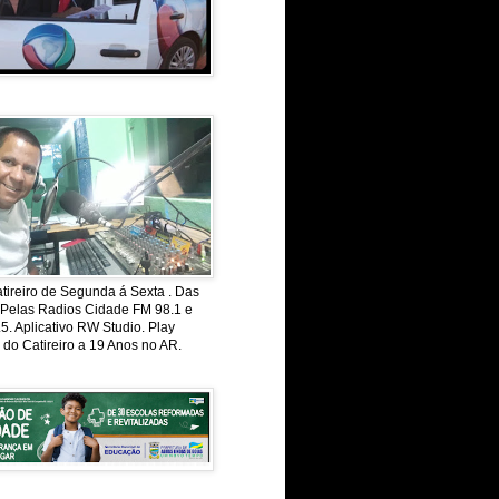
ireiro de Segunda á Sexta . Das
 Pelas Radios Cidade FM 98.1 e
. Aplicativo RW Studio. Play
 do Catireiro a 19 Anos no AR.