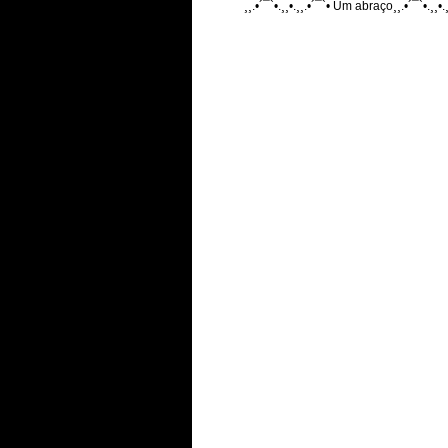
¸¸.•´¯`•.¸¸•.¸¸.•´¯`• Um abraço¸¸.•´¯`•.¸¸•.¸