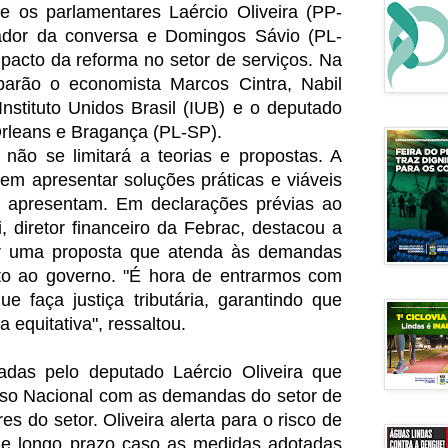
e os parlamentares Laércio Oliveira (PP-
dor da conversa e Domingos Sávio (PL-
pacto da reforma no setor de serviços. Na
parão o economista Marcos Cintra, Nabil
nstituto Unidos Brasil (IUB) e o deputado
 Orleans e Bragança (PL-SP).
 não se limitará a teorias e propostas. A
m apresentar soluções práticas e viáveis
e apresentam. Em declarações prévias ao
, diretor financeiro da Febrac, destacou a
ar uma proposta que atenda às demandas
nto ao governo. "É hora de entrarmos com
e faça justiça tributária, garantindo que
 equitativa", ressaltou.
adas pelo deputado Laércio Oliveira que
so Nacional com as demandas do setor de
s do setor. Oliveira alerta para o risco de
e longo prazo caso as medidas adotadas