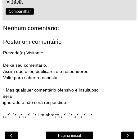
às
14:42
Compartilhar
Nenhum comentário:
Postar um comentário
Prezado(a) Visitante
Deixe seu comentário.
Assim que o ler, publicarei e o responderei.
Volte para saber a resposta.
* Mas qualquer comentário ofensivo e insultuoso
será
ignorado e não será respondido.
¸¸.•´¯`•.¸¸•.¸¸.•´¯`• Um abraço¸¸.•´¯`•.¸¸•.¸¸.•´¯`•
‹
›
Página inicial