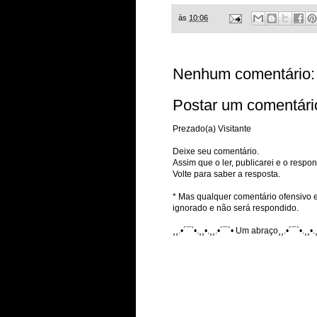
às
10:06
Nenhum comentário:
Postar um comentári
Prezado(a) Visitante
Deixe seu comentário.
Assim que o ler, publicarei e o respon
Volte para saber a resposta.
* Mas qualquer comentário ofensivo e
ignorado e não será respondido.
¸¸.•´¯`•.¸¸•.¸¸.•´¯`• Um abraço¸¸.•´¯`•.¸¸•.¸