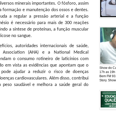
iversos minerais importantes. O fósforo, assim
a a formação e manutenção dos ossos e dentes.
juda a regular a pressão arterial e a função
ésio é necessário para mais de 300 reações
indo a síntese de proteínas, a função muscular
licose no sangue.
ícios, autoridades internacionais de saúde,
Association (AHA) e a National Medical
ndam o consumo rotineiro de laticínios com
ndo em vista as evidências que apontam que o
Show do Cat
 pode ajudar a reduzir o risco de doenças
17h as 19h
Bem FM 93.5
oenças cardiovasculares. Além disso, contribui
Story. Show
 peso saudável e melhora a saúde geral do