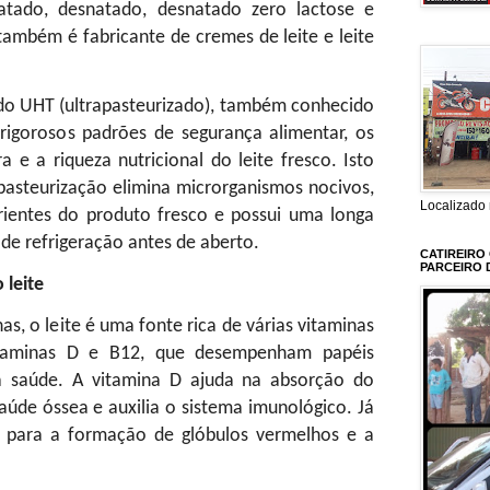
natado, desnatado, desnatado zero lactose e
também é fabricante de cremes de leite e leite
do UHT (ultrapasteurizado), também conhecido
rigorosos padrões de segurança alimentar, os
 e a riqueza nutricional do leite fresco. Isto
pasteurização elimina microrganismos nocivos,
Localizado 
ientes do produto fresco e possui uma longa
de refrigeração antes de aberto.
CATIREIRO
PARCEIRO 
 leite
as, o leite é uma fonte rica de várias vitaminas
vitaminas D e B12, que desempenham papéis
a saúde. A vitamina D ajuda na absorção do
aúde óssea e auxilia o sistema imunológico. Já
l para a formação de glóbulos vermelhos e a