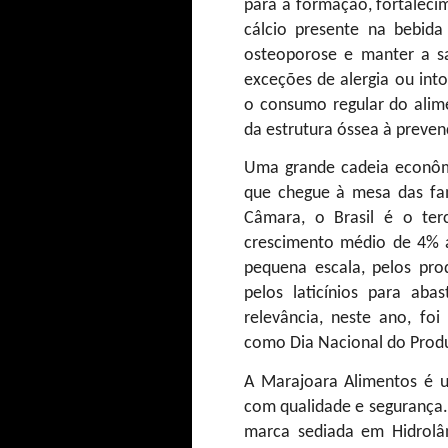
para a formação, fortalec
cálcio presente na bebida 
osteoporose e manter a sa
exceções de alergia ou intol
o consumo regular do alime
da estrutura óssea à preven
Uma grande cadeia econômi
que chegue à mesa das fam
Câmara, o Brasil é o ter
crescimento médio de 4% 
pequena escala, pelos prod
pelos laticínios para aba
relevância, neste ano, foi
como Dia Nacional do Produ
A Marajoara Alimentos é u
com qualidade e segurança.
marca sediada em Hidrolân