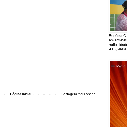
Repórter Ca
em entrevis
radio cida
93.5, Neste
Página inicial
Postagem mais antiga