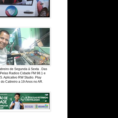
ireiro de Segunda á Sexta . Das
 Pelas Radios Cidade FM 98.1 e
. Aplicativo RW Studio. Play
 do Catireiro a 19 Anos no AR.