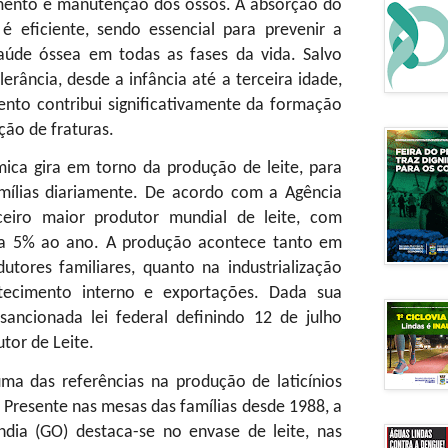
imento e manutenção dos ossos. A absorção do
é eficiente, sendo essencial para prevenir a
úde óssea em todas as fases da vida. Salvo
erância, desde a infância até a terceira idade,
nto contribui significativamente da formação
ção de fraturas.
ca gira em torno da produção de leite, para
ílias diariamente. De acordo com a Agência
ceiro maior produtor mundial de leite, com
a 5% ao ano. A produção acontece tanto em
utores familiares, quanto na industrialização
stecimento interno e exportações. Dada sua
 sancionada lei federal definindo 12 de julho
tor de Leite.
ma das referências na produção de laticínios
 Presente nas mesas das famílias desde 1988, a
dia (GO) destaca-se no envase de leite, nas