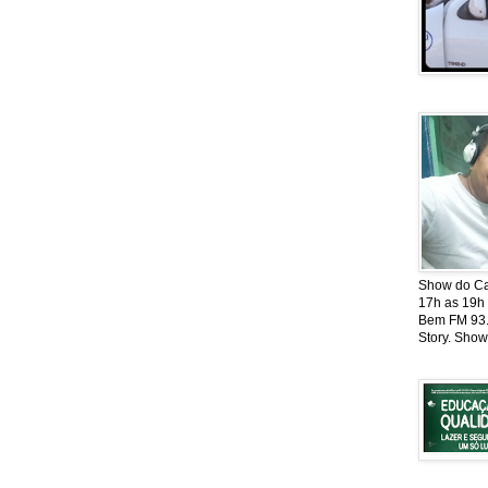
Show do Cat
17h as 19h
Bem FM 93.5
Story. Show