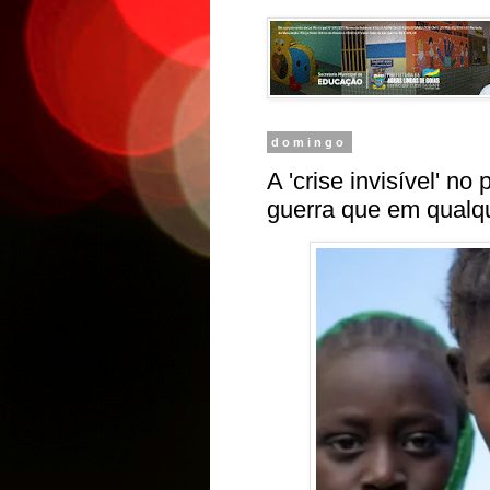
domingo
A 'crise invisível' n
guerra que em qualqu