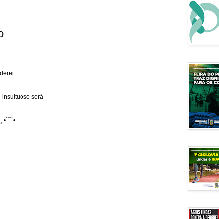
o
derei.
 insultuoso será
¸.•´¯`•