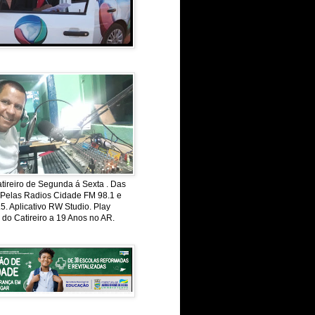
ireiro de Segunda á Sexta . Das
 Pelas Radios Cidade FM 98.1 e
. Aplicativo RW Studio. Play
 do Catireiro a 19 Anos no AR.