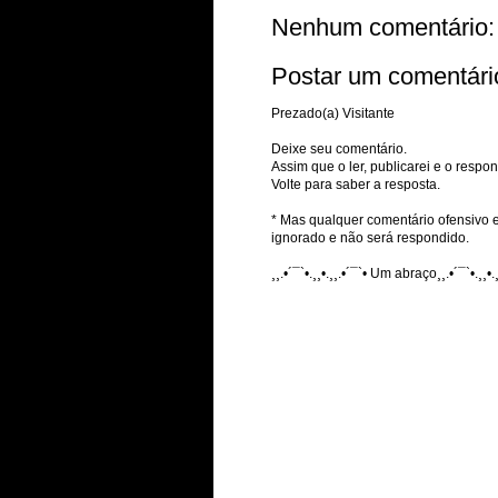
Nenhum comentário:
Postar um comentári
Prezado(a) Visitante
Deixe seu comentário.
Assim que o ler, publicarei e o respon
Volte para saber a resposta.
* Mas qualquer comentário ofensivo e
ignorado e não será respondido.
¸¸.•´¯`•.¸¸•.¸¸.•´¯`• Um abraço¸¸.•´¯`•.¸¸•.¸