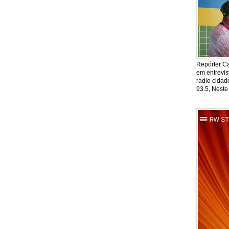
Repórter Ca
em entrevis
radio cida
93.5, Neste