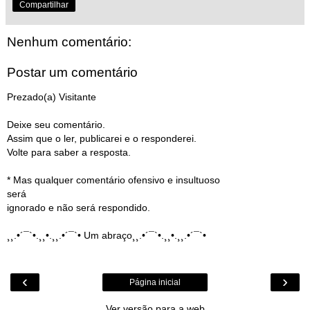
Compartilhar
Nenhum comentário:
Postar um comentário
Prezado(a) Visitante
Deixe seu comentário.
Assim que o ler, publicarei e o responderei.
Volte para saber a resposta.
* Mas qualquer comentário ofensivo e insultuoso
será
ignorado e não será respondido.
¸¸.•´¯`•.¸¸•.¸¸.•´¯`• Um abraço¸¸.•´¯`•.¸¸•.¸¸.•´¯`•
‹
›
Página inicial
Ver versão para a web