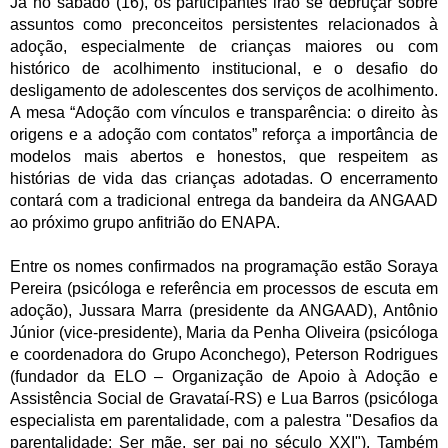
Já no sábado (16), os participantes irão se debruçar sobre
assuntos como preconceitos persistentes relacionados à
adoção, especialmente de crianças maiores ou com
histórico de acolhimento institucional, e o desafio do
desligamento de adolescentes dos serviços de acolhimento.
A mesa “Adoção com vínculos e transparência: o direito às
origens e a adoção com contatos” reforça a importância de
modelos mais abertos e honestos, que respeitem as
histórias de vida das crianças adotadas. O encerramento
contará com a tradicional entrega da bandeira da ANGAAD
ao próximo grupo anfitrião do ENAPA.
Entre os nomes confirmados na programação estão Soraya
Pereira (psicóloga e referência em processos de escuta em
adoção), Jussara Marra (presidente da ANGAAD), Antônio
Júnior (vice-presidente), Maria da Penha Oliveira (psicóloga
e coordenadora do Grupo Aconchego), Peterson Rodrigues
(fundador da ELO – Organização de Apoio à Adoção e
Assistência Social de Gravataí-RS) e Lua Barros (psicóloga
especialista em parentalidade, com a palestra "Desafios da
parentalidade: Ser mãe, ser pai no século XXI"). Também