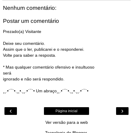
Nenhum comentário:
Postar um comentário
Prezado(a) Visitante
Deixe seu comentário.
Assim que o ler, publicarei e o responderei.
Volte para saber a resposta.
* Mas qualquer comentário ofensivo e insultuoso
será
ignorado e não será respondido.
¸¸.•´¯`•.¸¸•.¸¸.•´¯`• Um abraço¸¸.•´¯`•.¸¸•.¸¸.•´¯`•
‹
›
Página inicial
Ver versão para a web
Tecnologia do
Blogger
.