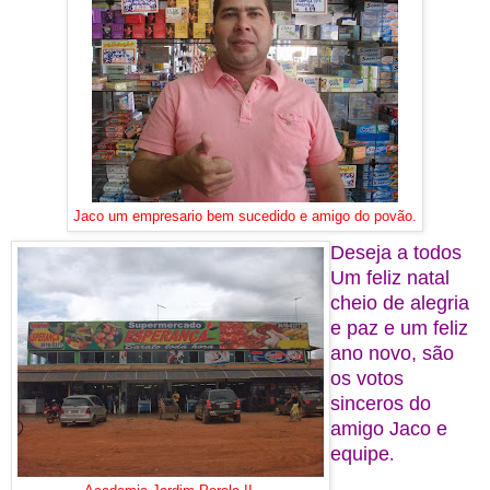
Jaco um empresario bem sucedido e amigo do povão.
Deseja a todos
Um feliz natal
cheio de alegria
e paz e um feliz
ano novo, são
os votos
sinceros do
amigo Jaco e
equipe
.