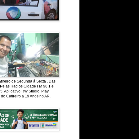
ireiro de Segunda á Sexta . Das
 Pelas Radios Cidade FM 98.1 e
. Aplicativo RW Studio. Play
 do Catireiro a 19 Anos no AR.