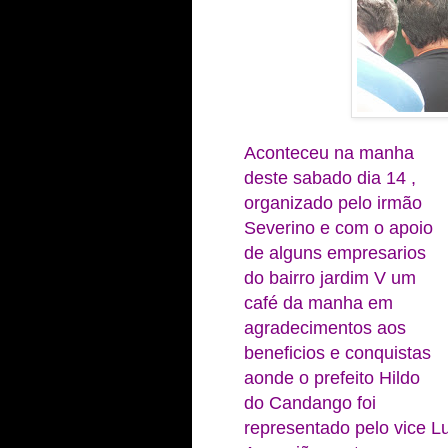
Aconteceu na manha
deste sabado dia 14 ,
organizado pelo irmão
Severino e com o apoio
de alguns empresarios
do bairro jardim V um
café da manha em
agradecimentos aos
beneficios e conquistas
aonde o prefeito Hildo
do Candango foi
representado pelo vice Lu