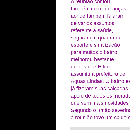
A reunião contou
também com lideranças
aonde também falaram
de vários assuntos
referente a saúde,
segurança, quadra de
esporte e sinalização ,
para muitos o bairro
melhorou bastante
depois que Hildo
assumiu a prefeitura de
Águas Lindas. O bairro e
já fizeram suas calçadas 
apoio de todos os morado
que vem mais novidades ai
Segundo o irmão severin
a reunião teve um saldo sa