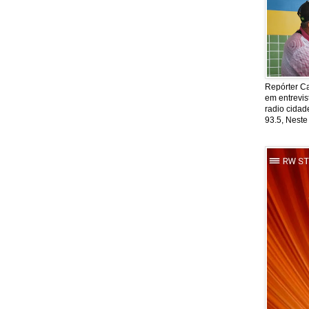
Repórter Ca
em entrevis
radio cida
93.5, Neste