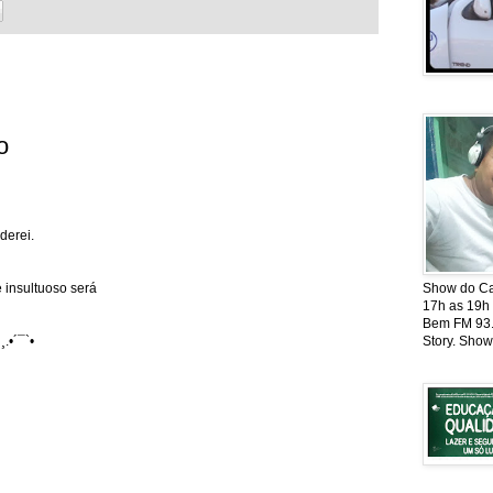
o
derei.
Show do Cat
 insultuoso será
17h as 19h
Bem FM 93.5
Story. Show
¸.•´¯`•