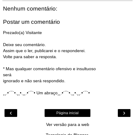
Nenhum comentário:
Postar um comentário
Prezado(a) Visitante
Deixe seu comentário.
Assim que o ler, publicarei e o responderei.
Volte para saber a resposta.
* Mas qualquer comentário ofensivo e insultuoso
será
ignorado e não será respondido.
¸¸.•´¯`•.¸¸•.¸¸.•´¯`• Um abraço¸¸.•´¯`•.¸¸•.¸¸.•´¯`•
‹
›
Página inicial
Ver versão para a web