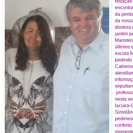
redação
encontr
da perda
da noss
diretora
jardim pe
Maristel
últimos 
escola M
pedindo 
Catireir
atendíam
informaç
sepultam
profess
nesta se
Iaciara-
Simolân
pedimos
conforto
momento