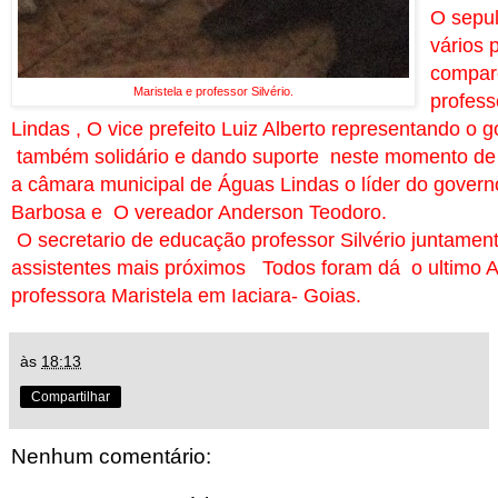
O sepu
vários 
compar
Maristela e professor Silvério.
profes
Lindas , O vice prefeito Luiz Alberto representando o 
também solidário e dando suporte neste momento de 
a câmara municipal de Águas Lindas o líder do gove
Barbosa e O vereador Anderson Teodoro.
O secretario de educação professor Silvério juntame
assistentes mais próximos
Todos foram dá o ultimo 
professora Maristela em Iaciara- Goias.
às
18:13
Compartilhar
Nenhum comentário: