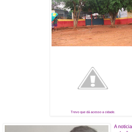
Trevo que dá acesso a cidade.
A notici