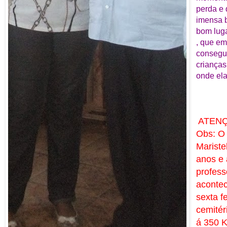
perda e
imensa 
bom luga
, que em
consegui
crianças
onde el
ATEN
Obs: O
Mariste
anos e
profes
acontec
sexta f
cemitér
á 350 