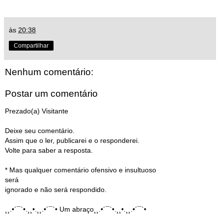
às
20:38
Compartilhar
Nenhum comentário:
Postar um comentário
Prezado(a) Visitante
Deixe seu comentário.
Assim que o ler, publicarei e o responderei.
Volte para saber a resposta.
* Mas qualquer comentário ofensivo e insultuoso
será
ignorado e não será respondido.
¸¸.•´¯`•.¸¸•.¸¸.•´¯`• Um abraço¸¸.•´¯`•.¸¸•.¸¸.•´¯`•