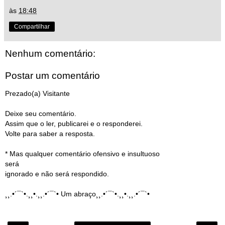
às
18:48
Compartilhar
Nenhum comentário:
Postar um comentário
Prezado(a) Visitante
Deixe seu comentário.
Assim que o ler, publicarei e o responderei.
Volte para saber a resposta.
* Mas qualquer comentário ofensivo e insultuoso
será
ignorado e não será respondido.
¸¸.•´¯`•.¸¸•.¸¸.•´¯`• Um abraço¸¸.•´¯`•.¸¸•.¸¸.•´¯`•